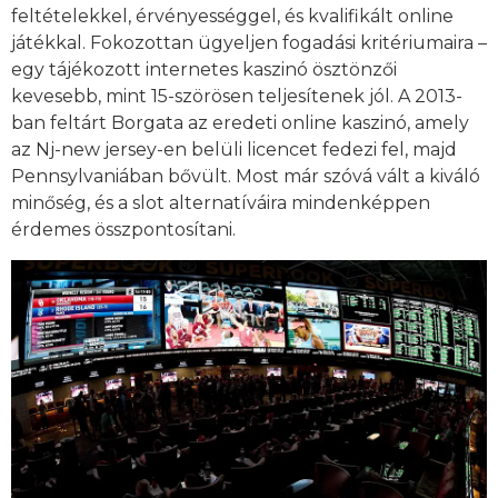
feltételekkel, érvényességgel, és kvalifikált online
játékkal. Fokozottan ügyeljen fogadási kritériumaira –
egy tájékozott internetes kaszinó ösztönzői
kevesebb, mint 15-szörösen teljesítenek jól. A 2013-
ban feltárt Borgata az eredeti online kaszinó, amely
az Nj-new jersey-en belüli licencet fedezi fel, majd
Pennsylvaniában bővült. Most már szóvá vált a kiváló
minőség, és a slot alternatíváira mindenképpen
érdemes összpontosítani.