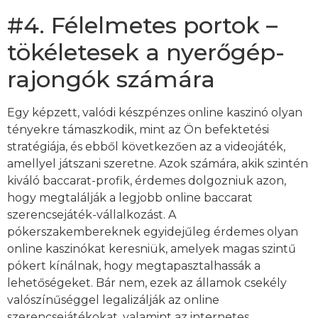
#4. Félelmetes portok –
tökéletesek a nyerőgép-
rajongók számára
Egy képzett, valódi készpénzes online kaszinó olyan
tényekre támaszkodik, mint az Ön befektetési
stratégiája, és ebből következően az a videojáték,
amellyel játszani szeretne. Azok számára, akik szintén
kiváló baccarat-profik, érdemes dolgozniuk azon,
hogy megtalálják a legjobb online baccarat
szerencsejáték-vállalkozást. A
pókerszakembereknek egyidejűleg érdemes olyan
online kaszinókat keresniük, amelyek magas szintű
pókert kínálnak, hogy megtapasztalhassák a
lehetőségeket. Bár nem, ezek az államok csekély
valószínűséggel legalizálják az online
szerencsejátékokat, valamint az internetes