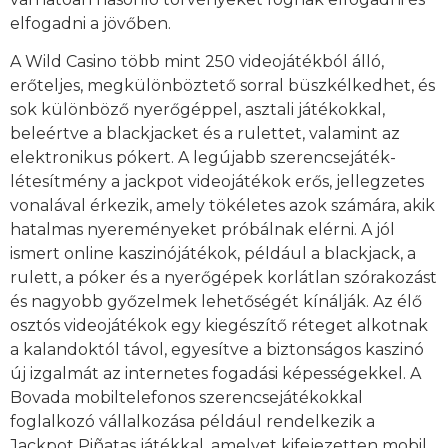
elfogadni a jövőben.
A Wild Casino több mint 250 videojátékból álló,
erőteljes, megkülönböztető sorral büszkélkedhet, és
sok különböző nyerőgéppel, asztali játékokkal,
beleértve a blackjacket és a rulettet, valamint az
elektronikus pókert. A legújabb szerencsejáték-
létesítmény a jackpot videojátékok erős, jellegzetes
vonalával érkezik, amely tökéletes azok számára, akik
hatalmas nyereményeket próbálnak elérni. A jól
ismert online kaszinójátékok, például a blackjack, a
rulett, a póker és a nyerőgépek korlátlan szórakozást
és nagyobb győzelmek lehetőségét kínálják. Az élő
osztós videojátékok egy kiegészítő réteget alkotnak
a kalandoktól távol, egyesítve a biztonságos kaszinó
új izgalmát az internetes fogadási képességekkel. A
Bovada mobiltelefonos szerencsejátékokkal
foglalkozó vállalkozása például rendelkezik a
Jackpot Piñatas játékkal, amelyet kifejezetten mobil