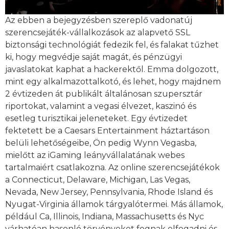
Az ebben a bejegyzésben szereplő vadonatúj
szerencsejáték-vállalkozások az alapvető SSL
biztonsági technológiát fedezik fel, és falakat tűzhet
ki, hogy megvédje saját magát, és pénzügyi
javaslatokat kaphat a hackerektől. Emma dolgozott,
mint egy alkalmazottalkotó, és lehet, hogy majdnem
2 évtizeden át publikált általánosan szupersztár
riportokat, valamint a vegasi élvezet, kaszinó és
esetleg turisztikai jeleneteket. Egy évtizedet
fektetett be a Caesars Entertainment háztartáson
belüli lehetőségeibe, Ön pedig Wynn Vegasba,
mielőtt az iGaming leányvállalatának webes
tartalmaiért csatlakozna. Az online szerencsejátékok
a Connecticut, Delaware, Michigan, Las Vegas,
Nevada, New Jersey, Pennsylvania, Rhode Island és
Nyugat-Virginia államok tárgyalótermei. Más államok,
például Ca, Illinois, Indiana, Massachusetts és Nyc
várhatóan hasonló törvényeket fognak elfogadni és