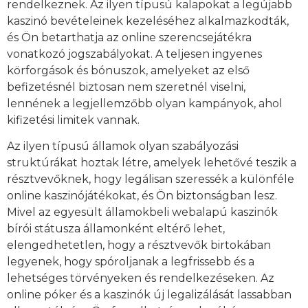
rendelkeznek. Az ilyen típusú kalapokat a legújabb
kaszinó bevételeinek kezeléséhez alkalmazkodták,
és Ön betarthatja az online szerencsejátékra
vonatkozó jogszabályokat. A teljesen ingyenes
körforgások és bónuszok, amelyeket az első
befizetésnél biztosan nem szeretnél viselni,
lennének a legjellemzőbb olyan kampányok, ahol
kifizetési limitek vannak.
Az ilyen típusú államok olyan szabályozási
struktúrákat hoztak létre, amelyek lehetővé teszik a
résztvevőknek, hogy legálisan szeressék a különféle
online kaszinójátékokat, és Ön biztonságban lesz.
Mivel az egyesült államokbeli webalapú kaszinók
bírói státusza államonként eltérő lehet,
elengedhetetlen, hogy a résztvevők birtokában
legyenek, hogy spóroljanak a legfrissebb és a
lehetséges törvényeken és rendelkezéseken. Az
online póker és a kaszinók új legalizálását lassabban