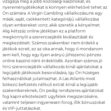
vizsgálja meg a jobb közösségi kaszinókat, és
nyereményjátékokat is könnyen elérhetővé tehet az
Ön számára. A Virgin Gambling vállalkozásunk egy
másik, saját, csökkentett kategóriájú vállalkozása
olyan embereket vonz, akik szeretik a kényelmet.
Alig kétszáz online játékban ez a platform
megkönnyíti a szerencsejáték kiválasztását és
megkezdését. Számos szakember nem érdekli a
játékok ezreit, ez az oka annak, hogy ő mondanom
sem kell, hogy egy ilyen arányú jóhiszemű pénzes
online kaszinó iránt érdeklődik. Azonban számos jó
hírű szerencsejáték-vállalkozás kínál ajánlatokat a
legújabb játékosok besorolására, így Ön hűséges
felhasználókat jutalmazhat. A Las Atlantis most
bőkezű befizetés nélküli extrát kínál a legújabb
szakembereknek, Ön pedig rendszeres ajánlatokat
fog kapni elkötelezett ügyfelek megszerzésére,
valamint teljesen ingyenesen forog, illik bónuszokat
és VIP-juttatásokat.