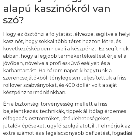
alapú kaszinókról van
szó?
Hogy ez ösztönzi a folytatást, élvezze, segítve a helyi
kaszinót, hogy sokkal több tétet hozzon létre, és
következésképpen növeli a készpénzt. Ez segít neki
abban, hogy a legjobb termékértékesítést érje el a
jövőben, növelve a profi esküvő esélyeit és a
karbantartást. Ha három napot kihagytunk a
szerencsejátékból, ténylegesen teljesítettük a friss
rollover szabványokat, és 400 dollár volt a saját
készpénzharmóniánkban.
Én a biztonsági törvényesség mellett a friss
bejelentkezési technikák, tippek állítólag érdemes
elfogadási ösztönzőket, játéklehetőségeket,
jutaléklépéseket, ügyfélszolgálatot, ill. Felmérjük az
extra számot és a legalacsonyabb befizetést, fogadási