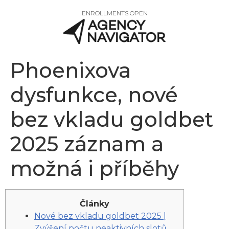
ENROLLMENTS OPEN
Phoenixova
dysfunkce, nové
bez vkladu goldbet
2025 záznam a
možná i příběhy
Články
Nové bez vkladu goldbet 2025 |
Zvýšení počtu neaktivních slotů