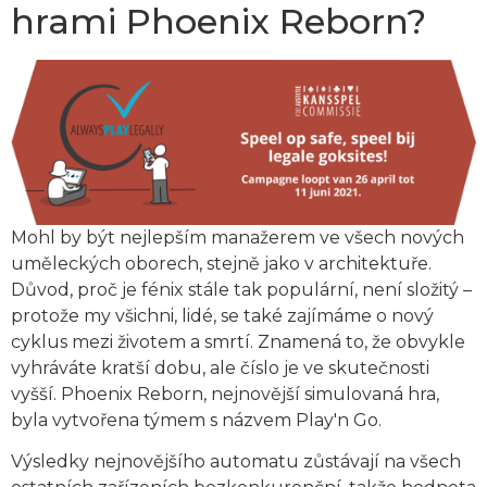
hrami Phoenix Reborn?
Mohl by být nejlepším manažerem ve všech nových
uměleckých oborech, stejně jako v architektuře.
Důvod, proč je fénix stále tak populární, není složitý –
protože my všichni, lidé, se také zajímáme o nový
cyklus mezi životem a smrtí. Znamená to, že obvykle
vyhráváte kratší dobu, ale číslo je ve skutečnosti
vyšší. Phoenix Reborn, nejnovější simulovaná hra,
byla vytvořena týmem s názvem Play'n Go.
Výsledky nejnovějšího automatu zůstávají na všech