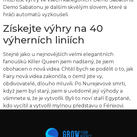
Demo Sabatonu je dalším skvělým slovem, které si
hráči automatů vyzkoušeli.
Získejte výhry na 40
výherních liniích
Stejně jako u nejnovějších velmi elegantních
fanoušků Killer Queen jsem nadšený, že jsem
obohacen o nová videa. Chtěl bych se podělit o to, jak
Fairy nová videa zakončila, o čemž jste vy,
obdivovatelé, dlouho mluvili. Po Nurejevově smrti,
když jsem byl starý, jsem si uvědomil její výhody a
všimnete si, že je vytvořili. Byli to noví staří Egypťané,
kdo vycítil a vytvořil mylnou představu o Fénixovi.