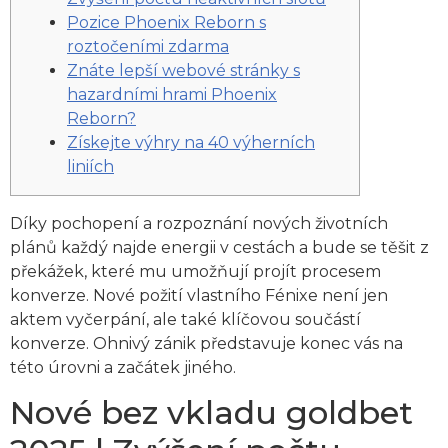
Pozice Phoenix Reborn s
roztočeními zdarma
Znáte lepší webové stránky s
hazardními hrami Phoenix
Reborn?
Získejte výhry na 40 výherních
liniích
Díky pochopení a rozpoznání nových životních
plánů každý najde energii v cestách a bude se těšit z
překážek, které mu umožňují projít procesem
konverze. Nové požití vlastního Fénixe není jen
aktem vyčerpání, ale také klíčovou součástí
konverze.
Ohnivý zánik představuje konec vás na
této úrovni a začátek jiného.
Nové bez vkladu goldbet