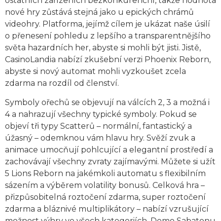
ostatních zařízeních bezkonkurenční, takže hodnota
nové hry zůstává stejná jako u epických chrámů
videohry. Platforma, jejímž cílem je ukázat naše úsilí
o přenesení pohledu z lepšího a transparentnějšího
světa hazardních her, abyste si mohli být jisti. Jistě,
CasinoLandia nabízí zkušební verzi Phoenix Reborn,
abyste si nový automat mohli vyzkoušet zcela
zdarma na rozdíl od členství.
Symboly ořechů se objevují na válcích 2, 3 a možná i
4 a nahrazují všechny typické symboly. Pokud se
objeví tři typy Scatterů – normální, fantastický a
úžasný – odemknou vám hlavu hry. Svěží zvuk a
animace umocňují pohlcující a elegantní prostředí a
zachovávají všechny zvraty zajímavými. Můžete si užít
5 Lions Reborn na jakémkoli automatu s flexibilním
sázením a výběrem volatility bonusů. Celková hra –
přizpůsobitelná roztočení zdarma, super roztočení
zdarma a bláznivé multiplikátory – nabízí vzrušující
možnost výhry ve všech kategoriích. Demo Sabatonu