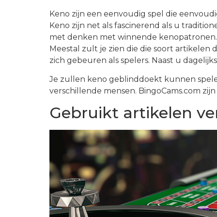
Keno zijn een eenvoudig spel die eenvoudig b
Keno zijn net als fascinerend als u traditi
met denken met winnende kenopatronen. U zi
Meestal zult je zien die die soort artikel
zich gebeuren als spelers. Naast u dagelijks
Je zullen keno geblinddoekt kunnen spelen
verschillende mensen. BingoCams.com zijn z
Gebruikt artikelen v