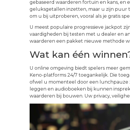
gebaseerd waarderen fortuin en kans, en er
geluksgetallen inzetten, maar u zijn puur
om u bij uitproberen, vooral als je gratis spe
U meest populaire progressieve jackpot z
vaardigheden bij testen met u dealer en an
waarderen een pakket nieuwe methode wilt 
Wat kan één winnen
U online omgeving biedt spelers meer gemak 
Keno-platforms 24/7 toegankelijk. Die toeg
ofwel u momenteel door een lunchpauze zijn
leggen en audioboeken bij kunnen inspreken
waarderen bij bouwen. Uw privacy, veilighei