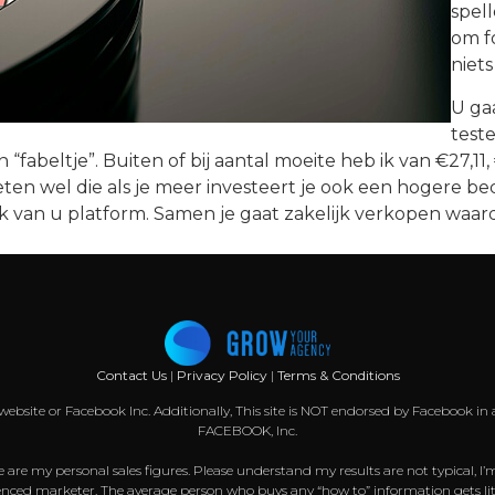
spel
om fo
niet
U ga
test
 “fabeltje”. Buiten of bij aantal moeite heb ik van €27,1
en wel die als je meer investeert je ook een hogere bedr
rk van u platform. Samen je gaat zakelijk verkopen waarde
Contact Us
|
Privacy Policy
|
Terms & Conditions
k website or Facebook Inc. Additionally, This site is NOT endorsed by Facebook
FACEBOOK, Inc.
 are my personal sales figures. Please understand my results are not typical, I’
nced marketer. The average person who buys any “how to” information gets littl