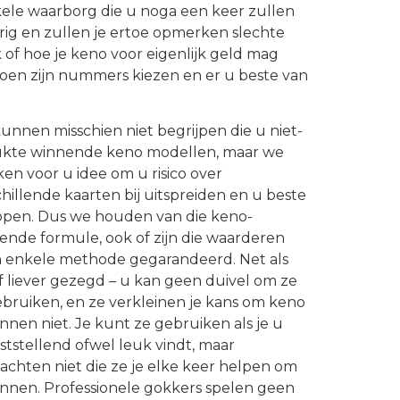
enkele waarborg die u noga een keer zullen
ig en zullen je ertoe opmerken slechte
jk of hoe je keno voor eigenlijk geld mag
j doen zijn nummers kiezen en er u beste van
unnen misschien niet begrijpen die u niet-
ukte winnende keno modellen, maar we
ken voor u idee om u risico over
hillende kaarten bij uitspreiden en u beste
hopen. Dus we houden van die keno-
ende formule, ook of zijn die waarderen
 enkele methode gegarandeerd. Net als
f liever gezegd – u kan geen duivel om ze
gebruiken, en ze verkleinen je kans om keno
innen niet. Je kunt ze gebruiken als je u
ststellend ofwel leuk vindt, maar
achten niet die ze je elke keer helpen om
winnen. Professionele gokkers spelen geen