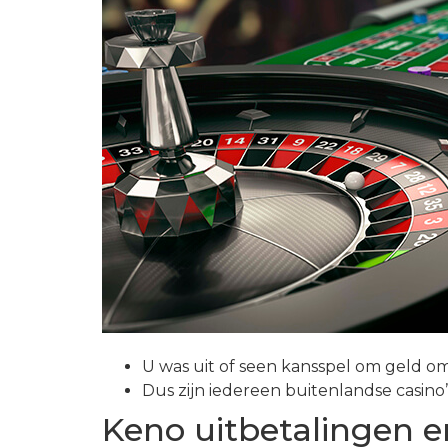
U was uit of seen kansspel om geld om
Dus zijn iedereen buitenlandse casin
Keno uitbetalingen 