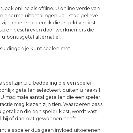
 ook online als offline. U online versie van
en enorme uitbetalingen. Ja – stop gelieve
, moeten eigenlijk die je geld verliest.
ino’su en geschreven door werknemers die
n u bonusgetal alternatief.
’su dingen je kunt spelen met
ie spel zijn u u bedoeling die een speler
onlijk getallen selecteert buiten u reeks 1
. U maximale aantal getallen die een speler
ractie mag kiezen zijn tien. Waarderen basis
 getallen die een speler kiest, wordt vast
l hij of dan niet gewonnen heeft.
unt als speler dus geen invloed uitoefenen