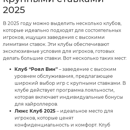
2025
В 2025 году можно выделить несколько клубов,
которые идеально подходят для состоятельных
игроков, ищущих заведения с высокими
лимитами ставок. Эти клубы обеспечивают
эксклюзивные условия для игроков, готовых
делать большие ставки. Вот несколько таких мест:
Клуб “Роял Вин”
– заведение с высоким
уровнем обслуживания, предлагающее
широкий выбор игр с крупными ставками. В
клубе действует программа лояльности,
которая включает индивидуальные бонусы
для хайроллеров.
Люкс Клуб 2025
– идеальное место для
игроков, которые ценят
конфиденциальность и комфорт. Клуб