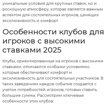
уникальные условия для крупных ставок, но и
роскошную атмосферу, которая является важным
аспектом для состоятельных игроков, ценящих
эксклюзивность и комфорт.
Особенности клубов для
игроков с высокими
ставками 2025
Клубы, ориентированные на игроков с высокими
ставками, отличаются особыми условиями,
которые обеспечивают комфорт и
эксклюзивность для состоятельных участников. В
таких заведениях каждое событие создается с
учетом потребностей игроков, готовых ставить
большие суммы. Рассмотрим ключевые
особенности этих клубов: