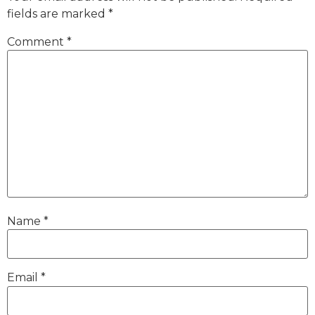
fields are marked
*
Comment
*
Name
*
Email
*