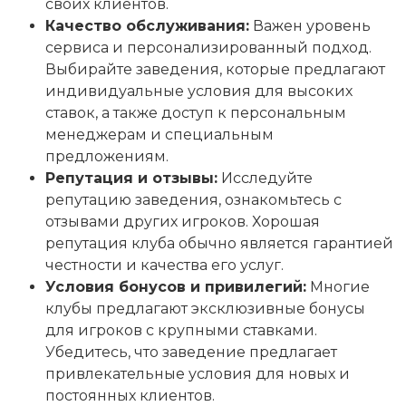
своих клиентов.
Качество обслуживания:
Важен уровень
сервиса и персонализированный подход.
Выбирайте заведения, которые предлагают
индивидуальные условия для высоких
ставок, а также доступ к персональным
менеджерам и специальным
предложениям.
Репутация и отзывы:
Исследуйте
репутацию заведения, ознакомьтесь с
отзывами других игроков. Хорошая
репутация клуба обычно является гарантией
честности и качества его услуг.
Условия бонусов и привилегий:
Многие
клубы предлагают эксклюзивные бонусы
для игроков с крупными ставками.
Убедитесь, что заведение предлагает
привлекательные условия для новых и
постоянных клиентов.