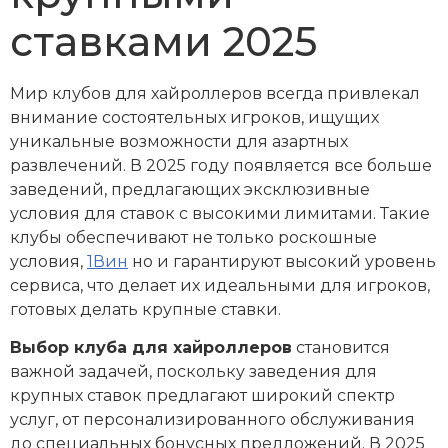
ставками 2025
Мир клубов для хайроллеров всегда привлекал
внимание состоятельных игроков, ищущих
уникальные возможности для азартных
развлечений. В 2025 году появляется все больше
заведений, предлагающих эксклюзивные
условия для ставок с высокими лимитами. Такие
клубы обеспечивают не только роскошные
условия,
1Вин
но и гарантируют высокий уровень
сервиса, что делает их идеальными для игроков,
готовых делать крупные ставки.
Выбор клуба для хайроллеров
становится
важной задачей, поскольку заведения для
крупных ставок предлагают широкий спектр
услуг, от персонализированного обслуживания
до специальных бонусных предложений. В 2025