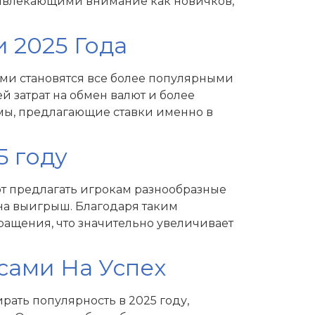
ивлекающими внимание как новичков,
 2025 Года
ами становятся все более популярными
й затрат на обмен валют и более
мы, предлагающие ставки именно в
5 году
ют предлагать игрокам разнообразные
на выигрыш. Благодаря таким
ращения, что значительно увеличивает
сами На Успех
ать популярность в 2025 году,