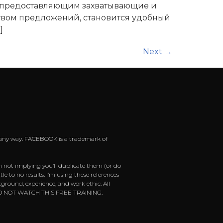
no предоставляющим захватывающие и
твом предложений, становится удобный
]
Next
→
 in any way. FACEBOOK is a trademark of
m not implying you’ll duplicate them (or do
e to no results. I’m using these references
ground, experience, and work ethic. All
ease DO NOT WATCH THIS FREE TRAINING.