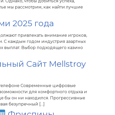
. Однако, чтобы добиться успеха,
тье мы рассмотрим, как найти лучшие
и 2025 года
должают привлекать внимание игроков,
и. С каждым годом индустрия азартных
ых выплат. Выбор подходящего казино
ный Сайт Mellstroy
ем телефоне Современные цифровые
 возможности для комфортного отдыха и
е бы он ни находился. Прогрессивные
вая безупречный […]
Фриспины