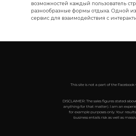
возможностей каждый пользователь стре
разнообразные формы отдыха. Одной и
сервис для взаимодействия с интеракти
This site is not a part of the Faceboo
DISCLAIMER: The sales figures stated above
anything for that matter). I am an experie
for example purposes only. Your result
business entails risk as well as mas