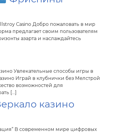
stroy Casino Добро пожаловать в мир
рма предлагает своим пользователям
ризонты азарта и наслаждайтесь
Казино Увлекательные способы игры в
азино Играй в клубнички без Мелстрой
ество возможностей для
ть […]
Зеркало казино
страция” В современном мире цифровых