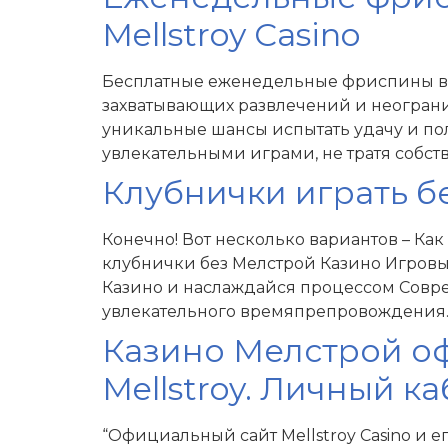
Mellstroy Casino
Бесплатные еженедельные фриспины в к
захватывающих развлечений и неогран
уникальные шансы испытать удачу и по
увлекательными играми, не тратя собств
Клубнички играть б
Конечно! Вот несколько вариантов – Ка
клубнички без Мелстрой Казино Игровы
Казино и наслаждайся процессом Совр
увлекательного времяпрепровождения. В
Казино Мелстрой оф
Mellstroy. Личный к
“Официальный сайт Mellstroy Casino и 