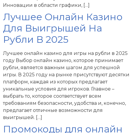
Инновации в области графики, […]
Лучшее Онлайн Казино
Для Выигрышей На
Рубли В 2025
Лучшее онлайн казино для игры на рубли в 2025
году Выбор онлайн казино, которое принимает
рубли, является важным шагом для успешной
игры. В 2025 году на рынке присутствуют десятки
платформ, каждая из которых предлагает
уникальные условия для игроков. Главное –
выбрать то, которое соответствует всем
требованиям безопасности, удобства и, конечно,
предлагает отличные возможности для
выигрышей. […]
Промокоды для онлайн