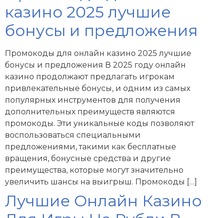
казино 2025 лучшие
бонусы и предложения
Промокоды для онлайн казино 2025 лучшие
бонусы и предложения В 2025 году онлайн
казино продолжают предлагать игрокам
привлекательные бонусы, и одним из самых
популярных инструментов для получения
дополнительных преимуществ являются
промокоды. Эти уникальные коды позволяют
воспользоваться специальными
предложениями, такими как бесплатные
вращения, бонусные средства и другие
преимущества, которые могут значительно
увеличить шансы на выигрыш. Промокоды […]
Лучшие Онлайн Казино