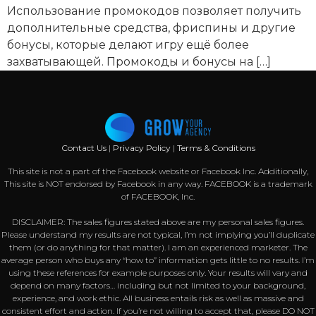
Использование промокодов позволяет получить
дополнительные средства, фриспины и другие
бонусы, которые делают игру ещё более
захватывающей. Промокоды и бонусы на […]
Contact Us
|
Privacy Policy
|
Terms & Conditions
This site is not a part of the Facebook website or Facebook Inc. Additionally,
This site is NOT endorsed by Facebook in any way. FACEBOOK is a trademark
of FACEBOOK, Inc.
DISCLAIMER: The sales figures stated above are my personal sales figures.
Please understand my results are not typical, I’m not implying you’ll duplicate
them (or do anything for that matter). I am an experienced marketer. The
average person who buys any “how to” information gets little to no results. I’m
using these references for example purposes only. Your results will vary and
depend on many factors… including but not limited to your background,
experience, and work ethic. All business entails risk as well as massive and
consistent effort and action. If you’re not willing to accept that, please DO NOT