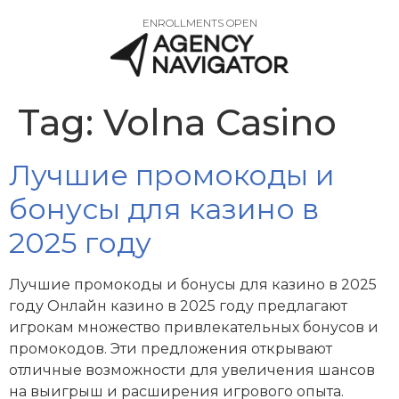
ENROLLMENTS OPEN
Tag:
Volna Casino
Лучшие промокоды и
бонусы для казино в
2025 году
Лучшие промокоды и бонусы для казино в 2025
году Онлайн казино в 2025 году предлагают
игрокам множество привлекательных бонусов и
промокодов. Эти предложения открывают
отличные возможности для увеличения шансов
на выигрыш и расширения игрового опыта.