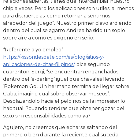
relaciones abiertas, tienes que intercambiar nuestro
chip a veces. Pero los aplicaciones son utiles, al menos
para distraerte asi como retornar a sentirnos
alrededor del juego”. Nuestro primer clavo ardiendo
dentro del cual se agarro Andrea ha sido un soplo
sobre aire a como es oxigeno en serio.
“Referente a yo empleo”
https://kissbridesdate.com/es/blog/sitios-y-
aplicaciones-de-citas-filipinos/
, dice segundo
cuarenton, Sergi, “se encuentran enganchados
dentro del ‘e-darling’ igual que chavales llevando
‘Pokemon Go’. Un hermano termina de llegar sobre
Cuba, imagino cual sobre observar museos”.
Desplazandolo hacia el pelo nos da la impresion lo
habitual: ?cuando tendras que obtener gozar del
sexo sin responsabilidades como ya?
Agujero, no creemos que echarse saltando del
primero o bien durante la reciente cual suceda