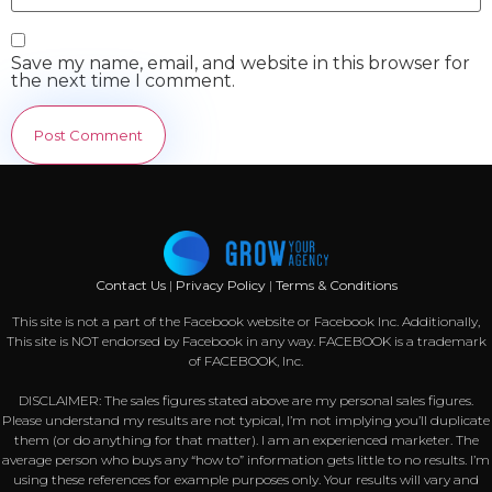
Save my name, email, and website in this browser for
the next time I comment.
Contact Us
|
Privacy Policy
|
Terms & Conditions
This site is not a part of the Facebook website or Facebook Inc. Additionally,
This site is NOT endorsed by Facebook in any way. FACEBOOK is a trademark
of FACEBOOK, Inc.
DISCLAIMER: The sales figures stated above are my personal sales figures.
Please understand my results are not typical, I’m not implying you’ll duplicate
them (or do anything for that matter). I am an experienced marketer. The
average person who buys any “how to” information gets little to no results. I’m
using these references for example purposes only. Your results will vary and