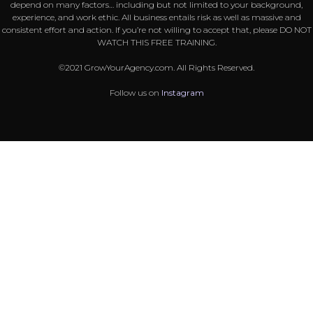
depend on many factors… including but not limited to your background,
experience, and work ethic. All business entails risk as well as massive and
consistent effort and action. If you’re not willing to accept that, please DO NOT
WATCH THIS FREE TRAINING.
©2021 GrowYourAgency.com. All Rights Reserved.
Follow us on
Instagram