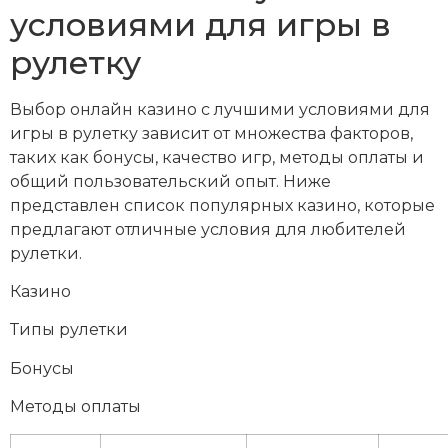
условиями для игры в
рулетку
Выбор онлайн казино с лучшими условиями для
игры в рулетку зависит от множества факторов,
таких как бонусы, качество игр, методы оплаты и
общий пользовательский опыт. Ниже
представлен список популярных казино, которые
предлагают отличные условия для любителей
рулетки.
Казино
Типы рулетки
Бонусы
Методы оплаты