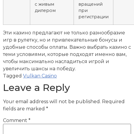
с живым
вращений
дилером
при
регистрации
Эти казино предлагают не только разнообразие
игр в рулетку, но и привлекательные бонусы и
удобные способы оплаты. Важно выбрать казино с
теми условиями, которые подходят именно вам,
чтобы максимально насладиться игрой и
увеличить шансы на победу.
Tagged
Vulkan Casino
Leave a Reply
Your email address will not be published.
Required
fields are marked
*
Comment
*