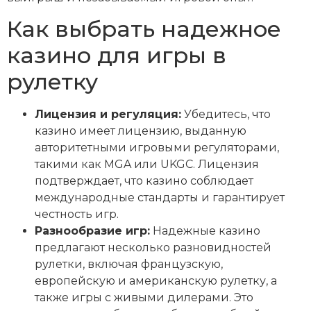
Как выбрать надежное
казино для игры в
рулетку
Лицензия и регуляция:
Убедитесь, что
казино имеет лицензию, выданную
авторитетными игровыми регуляторами,
такими как MGA или UKGC. Лицензия
подтверждает, что казино соблюдает
международные стандарты и гарантирует
честность игр.
Разнообразие игр:
Надежные казино
предлагают несколько разновидностей
рулетки, включая французскую,
европейскую и американскую рулетку, а
также игры с живыми дилерами. Это