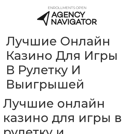
ENROLLMENTS OPEN
Лучшие Онлайн
Казино Для Игры
В Рулетку И
Выигрышей
Лучшие онлайн
казино для игры в
рулетку и