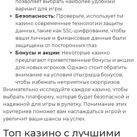
позволяет выбрать наиболее удобный
вариант для игры.
Безопасность:
Проверьте, использует ли
казино современные технологии защиты
данных, такие как SSL-шифрование, чтобы
ваши личные и финансовые данные были
защищены от посторонних глаз.
Бонусы и акции:
Некоторые казино
предлагают приветственные бонусы и акции
для новых игроков. Однако стоит обратить
внимание на условия отыгрыша бонусов,
чтобы избежать неприятных сюрпризов.
Внимательно исследуйте каждое казино, чтобы
выбрать платформу, которая будет безопасной и
надежной для игры в рулетку. Понимание этих
критериев поможет вам наслаждаться игрой и
увеличит ваши шансы на успех.
Топ казино с лучшими