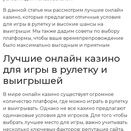
В данной статье мы рассмотрим лучшие онлайн
казино, которые предлагают отличные условия
для игры в рулетку и высокие шансы на
выигрыши. Мы также дадим советы по выбору
платформы, чтобы ваше времяпрепровождение
было максимально выгодным и приятным.
Лучшие онлайн казино
для игры в рулетку и
выигрышей
В мире онлайн казино существует огромное
количество платформ, где можно играть в рулетку
и выигрывать. Однако не все казино предлагают
одинаковые условия для игроков. Для того чтобы
выбрать лучшее место для игры, важно учитывать
несколько ключевых факторов: репутация сайта,