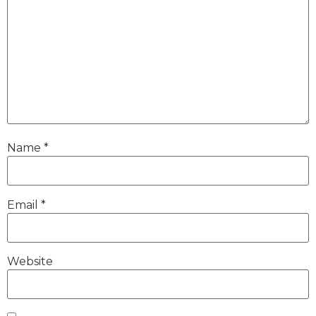
Name
*
Email
*
Website