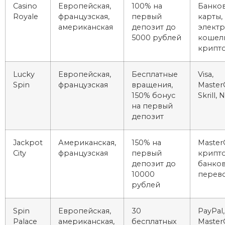
Casino
Европейская,
100% на
Банко
Royale
французская,
первый
карты,
американская
депозит до
элект
5000 рублей
кошель
крипт
Lucky
Европейская,
Бесплатные
Visa,
Spin
французская
вращения,
Master
150% бонус
Skrill, 
на первый
депозит
Jackpot
Американская,
150% на
Master
City
французская
первый
крипто
депозит до
банко
10000
перев
рублей
Spin
Европейская,
30
PayPal,
Palace
американская,
бесплатных
Master