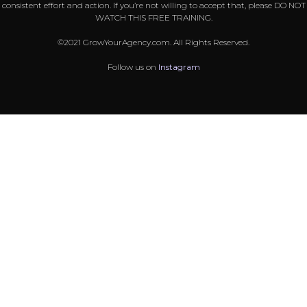
consistent effort and action. If you’re not willing to accept that, please DO NOT
WATCH THIS FREE TRAINING.
©2021 GrowYourAgency.com. All Rights Reserved.
Follow us on
Instagram