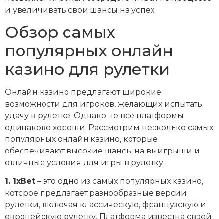
и увеличивать свои шансы на успех.
Обзор самых
популярных онлайн
казино для рулетки
Онлайн казино предлагают широкие
возможности для игроков, желающих испытать
удачу в рулетке. Однако не все платформы
одинаково хороши. Рассмотрим несколько самых
популярных онлайн казино, которые
обеспечивают высокие шансы на выигрыши и
отличные условия для игры в рулетку.
1. 1xBet
– это одно из самых популярных казино,
которое предлагает разнообразные версии
рулетки, включая классическую, французскую и
европейскую рулетку. Платформа известна своей