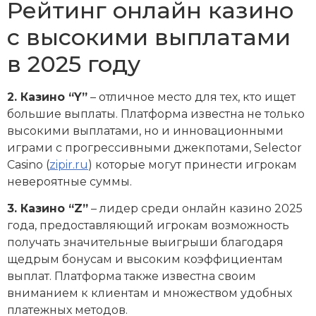
Рейтинг онлайн казино
с высокими выплатами
в 2025 году
2. Казино “Y”
– отличное место для тех, кто ищет
большие выплаты. Платформа известна не только
высокими выплатами, но и инновационными
играми с прогрессивными джекпотами, Selector
Casino (
zipir.ru
) которые могут принести игрокам
невероятные суммы.
3. Казино “Z”
– лидер среди онлайн казино 2025
года, предоставляющий игрокам возможность
получать значительные выигрыши благодаря
щедрым бонусам и высоким коэффициентам
выплат. Платформа также известна своим
вниманием к клиентам и множеством удобных
платежных методов.