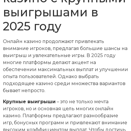
выигрышами в
2025 году
Онлайн казино продолжают привлекать
внимание игроков, предлагая большие шансы на
выигрыш и увлекательные игры. В 2025 году
многие платформы делают акцент на
обеспечении максимальных выплат и улучшении
опыта пользователей. Однако выбрать
подходящее казино среди множества вариантов
бывает непросто.
Крупные выигрыши
– это не только мечта
игроков, но и основная цель многих онлайн
казино. Платформы предлагают разнообразие
игр, бонусных программ и привлекают внимание
высоким коэффициентом выплат. Чтобы достичь