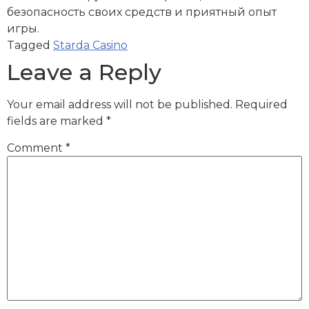
безопасность своих средств и приятный опыт
игры.
Tagged
Starda Casino
Leave a Reply
Your email address will not be published.
Required
fields are marked
*
Comment
*