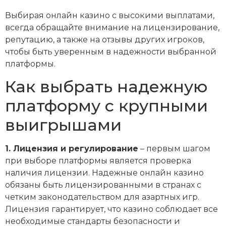
Выбирая онлайн казино с высокими выплатами,
всегда обращайте внимание на лицензирование,
репутацию, а также на отзывы других игроков,
чтобы быть уверенным в надежности выбранной
платформы.
Как выбрать надежную
платформу с крупными
выигрышами
1. Лицензия и регулирование
– первым шагом
при выборе платформы является проверка
наличия лицензии. Надежные онлайн казино
обязаны быть лицензированными в странах с
четким законодательством для азартных игр.
Лицензия гарантирует, что казино соблюдает все
необходимые стандарты безопасности и