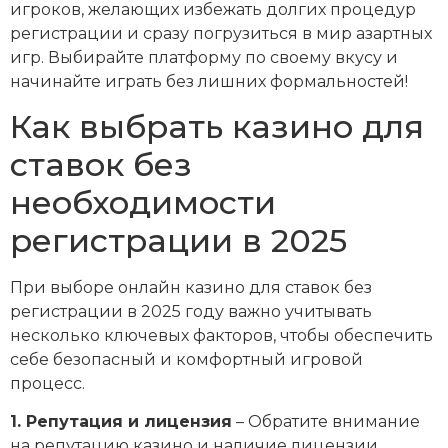
игроков, желающих избежать долгих процедур
регистрации и сразу погрузиться в мир азартных
игр. Выбирайте платформу по своему вкусу и
начинайте играть без лишних формальностей!
Как выбрать казино для
ставок без
необходимости
регистрации в 2025
При выборе онлайн казино для ставок без
регистрации в 2025 году важно учитывать
несколько ключевых факторов, чтобы обеспечить
себе безопасный и комфортный игровой
процесс.
1. Репутация и лицензия
– Обратите внимание
на репутацию казино и наличие лицензии.