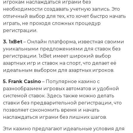
игрокам наслаждаться играми без
необходимости создавать учетную запись. Это
отличный выбор для тех, кто хочет быстро начать
играть, не проходя сложных процедур
регистрации.
3. 1xBet
– Онлайн платформа, известная своими
уникальными предложениями для ставок без
регистрации. 1xBet имеет широкий выбор
азартных игр и ставок на спорт, что делает её
идеальным выбором для азартных игроков.
5. Frank Casino
– Популярное казино с
разнообразием игровых автоматов и удобной
системой ставок. Здесь также можно делать
ставки без предварительной регистрации, что
позволяет сэкономить время и начать
наслаждаться играми без лишних шагов.
Эти казино предлагают идеальные условия для