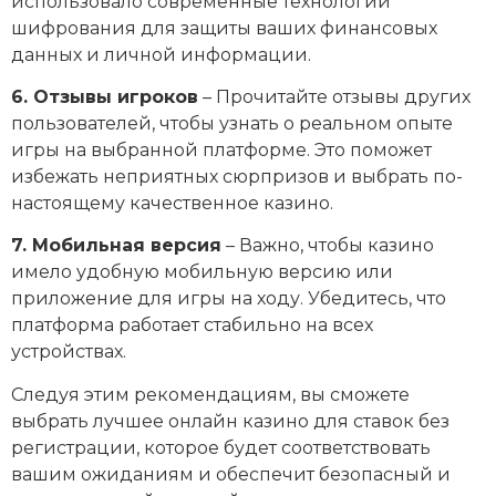
использовало современные технологии
шифрования для защиты ваших финансовых
данных и личной информации.
6. Отзывы игроков
– Прочитайте отзывы других
пользователей, чтобы узнать о реальном опыте
игры на выбранной платформе. Это поможет
избежать неприятных сюрпризов и выбрать по-
настоящему качественное казино.
7. Мобильная версия
– Важно, чтобы казино
имело удобную мобильную версию или
приложение для игры на ходу. Убедитесь, что
платформа работает стабильно на всех
устройствах.
Следуя этим рекомендациям, вы сможете
выбрать лучшее онлайн казино для ставок без
регистрации, которое будет соответствовать
вашим ожиданиям и обеспечит безопасный и