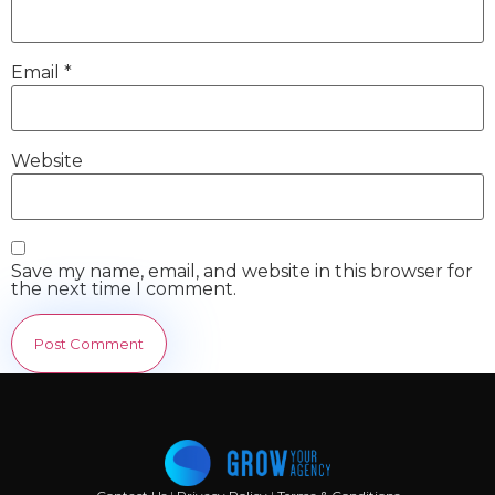
Email
*
Website
Save my name, email, and website in this browser for
the next time I comment.