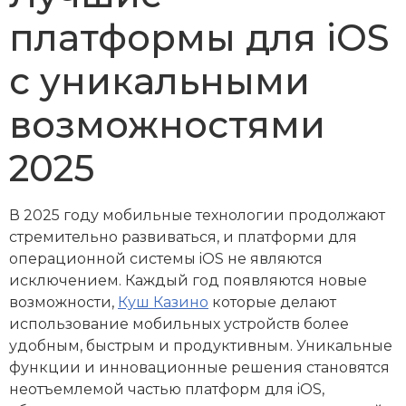
платформы для iOS
с уникальными
возможностями
2025
В 2025 году мобильные технологии продолжают
стремительно развиваться, и платформи для
операционной системы iOS не являются
исключением. Каждый год появляются новые
возможности,
Куш Казино
которые делают
использование мобильных устройств более
удобным, быстрым и продуктивным. Уникальные
функции и инновационные решения становятся
неотъемлемой частью платформ для iOS,