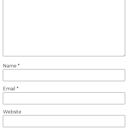
Name
*
Email
*
Website