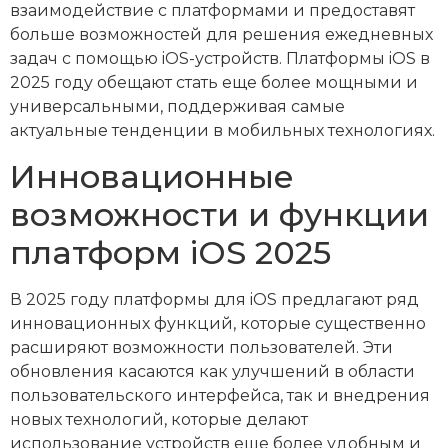
взаимодействие с платформами и предоставят
больше возможностей для решения ежедневных
задач с помощью iOS-устройств. Платформы iOS в
2025 году обещают стать еще более мощными и
универсальными, поддерживая самые
актуальные тенденции в мобильных технологиях.
Инновационные
возможности и функции
платформ iOS 2025
В 2025 году платформы для iOS предлагают ряд
инновационных функций, которые существенно
расширяют возможности пользователей. Эти
обновления касаются как улучшений в области
пользовательского интерфейса, так и внедрения
новых технологий, которые делают
использование устройств еще более удобным и