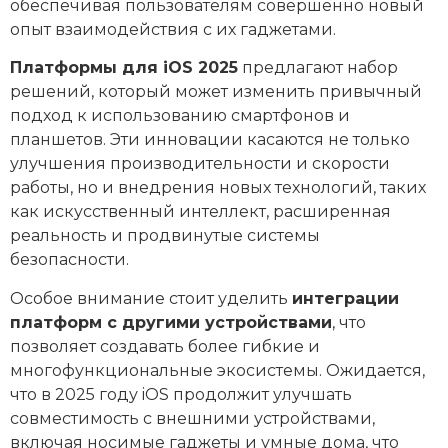
обеспечивая пользователям совершенно новый
опыт взаимодействия с их гаджетами.
Платформы для iOS 2025
предлагают набор
решений, который может изменить привычный
подход к использованию смартфонов и
планшетов. Эти инновации касаются не только
улучшения производительности и скорости
работы, но и внедрения новых технологий, таких
как искусственный интеллект, расширенная
реальность и продвинутые системы
безопасности.
Особое внимание стоит уделить
интеграции
платформ с другими устройствами
, что
позволяет создавать более гибкие и
многофункциональные экосистемы. Ожидается,
что в 2025 году iOS продолжит улучшать
совместимость с внешними устройствами,
включая носимые гаджеты и умные дома, что