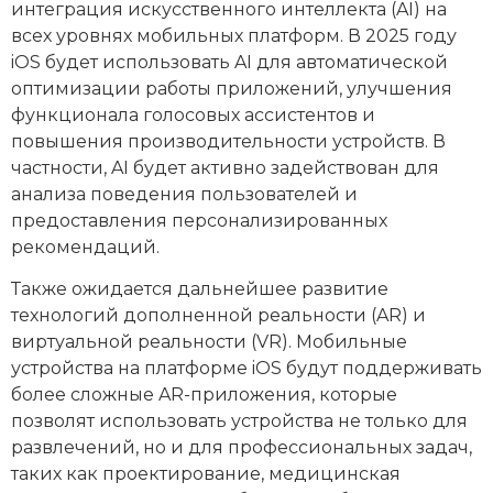
интеграция искусственного интеллекта (AI) на
всех уровнях мобильных платформ. В 2025 году
iOS будет использовать AI для автоматической
оптимизации работы приложений, улучшения
функционала голосовых ассистентов и
повышения производительности устройств. В
частности, AI будет активно задействован для
анализа поведения пользователей и
предоставления персонализированных
рекомендаций.
Также ожидается дальнейшее развитие
технологий дополненной реальности (AR) и
виртуальной реальности (VR). Мобильные
устройства на платформе iOS будут поддерживать
более сложные AR-приложения, которые
позволят использовать устройства не только для
развлечений, но и для профессиональных задач,
таких как проектирование, медицинская