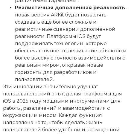
различными гаджетами.
Реалистичная дополненная реальность
–
новая версия ARKit будет позволять
создавать еще более сложные и
реалистичные сценарии дополненной
реальности. Платформы iOS будут
поддерживать технологии, которые
обеспечат точное отслеживание объектов и
более высокую точность взаимодействия с
реальным миром, открывая новые
горизонты для разработчиков и
пользователей.
Эти инновации значительно улучшат
пользовательский опыт, делая платформы для
iOS в 2025 году мощными инструментами для
работы, развлечений и взаимодействия с
окружающим миром. Каждая функция
направлена на то, чтобы сделать жизнь
пользователей более удобной и насыщенной