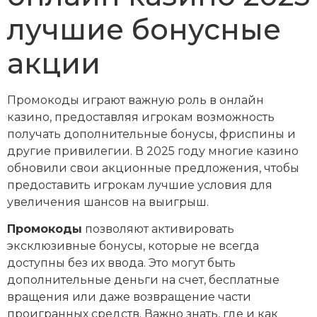
лучшие бонусные
акции
Промокоды играют важную роль в онлайн
казино, предоставляя игрокам возможность
получать дополнительные бонусы, фриспины и
другие привилегии. В 2025 году многие казино
обновили свои акционные предложения, чтобы
предоставить игрокам лучшие условия для
увеличения шансов на выигрыш.
Промокоды
позволяют активировать
эксклюзивные бонусы, которые не всегда
доступны без их ввода. Это могут быть
дополнительные деньги на счет, бесплатные
вращения или даже возвращение части
проигранных средств. Важно знать, где и как