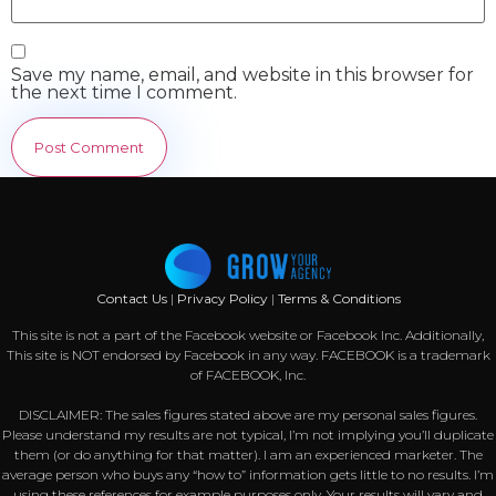
Save my name, email, and website in this browser for
the next time I comment.
Contact Us
|
Privacy Policy
|
Terms & Conditions
This site is not a part of the Facebook website or Facebook Inc. Additionally,
This site is NOT endorsed by Facebook in any way. FACEBOOK is a trademark
of FACEBOOK, Inc.
DISCLAIMER: The sales figures stated above are my personal sales figures.
Please understand my results are not typical, I’m not implying you’ll duplicate
them (or do anything for that matter). I am an experienced marketer. The
average person who buys any “how to” information gets little to no results. I’m
using these references for example purposes only. Your results will vary and