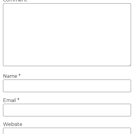
Name
*
Email
*
Website