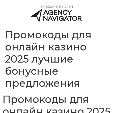
ENROLLMENTS OPEN
Промокоды для
онлайн казино
2025 лучшие
бонусные
предложения
Промокоды для
онлайн казино 2025