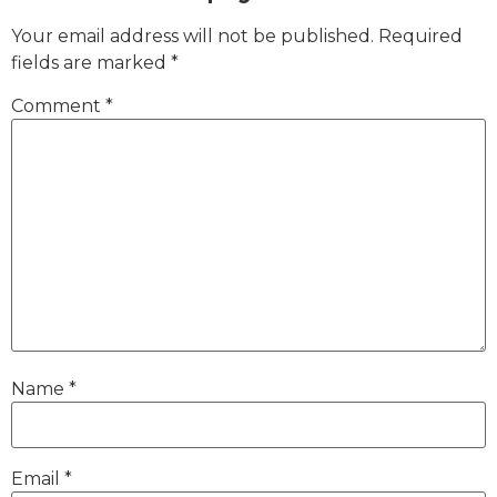
Your email address will not be published.
Required
fields are marked
*
Comment
*
Name
*
Email
*