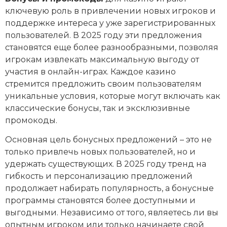
ключевую роль в привлечении новых игроков и
поддержке интереса у уже зарегистрированных
пользователей. В 2025 году эти предложения
становятся еще более разнообразными, позволяя
игрокам извлекать максимальную выгоду от
участия в онлайн-играх. Каждое казино
стремится предложить своим пользователям
уникальные условия, которые могут включать как
классические бонусы, так и эксклюзивные
промокоды.
Основная цель бонусных предложений – это не
только привлечь новых пользователей, но и
удержать существующих. В 2025 году тренд на
гибкость и персонализацию предложений
продолжает набирать популярность, а бонусные
программы становятся более доступными и
выгодными. Независимо от того, являетесь ли вы
опытным игроком или только начинаете свой