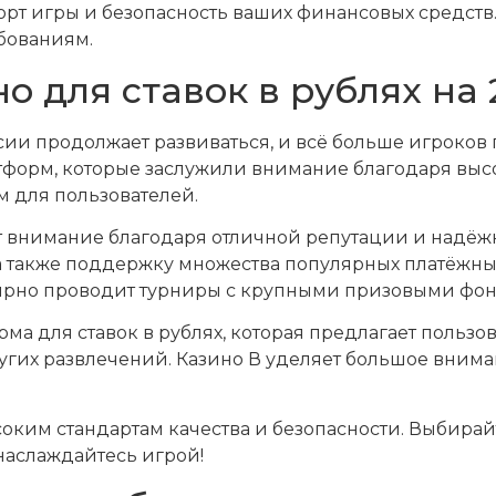
орт игры и безопасность ваших финансовых средств
ебованиям.
о для ставок в рублях на 
сии продолжает развиваться, и всё больше игроков 
форм, которые заслужили внимание благодаря высо
 для пользователей.
т внимание благодаря отличной репутации и надёж
 а также поддержку множества популярных платёжны
лярно проводит турниры с крупными призовыми фо
рма для ставок в рублях, которая предлагает польз
ругих развлечений. Казино В уделяет большое вним
соким стандартам качества и безопасности. Выбирай
наслаждайтесь игрой!