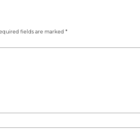
equired fields are marked
*