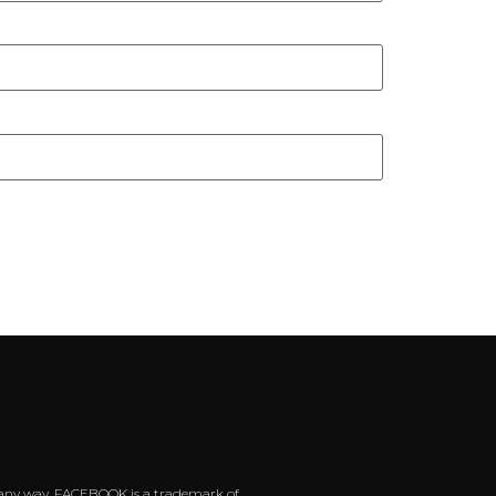
 in any way. FACEBOOK is a trademark of