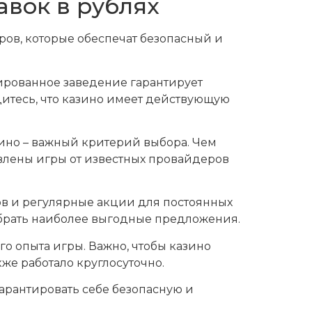
авок в рублях
ров, которые обеспечат безопасный и
ированное заведение гарантирует
дитесь, что казино имеет действующую
зино – важный критерий выбора. Чем
авлены игры от известных провайдеров
в и регулярные акции для постоянных
ыбрать наиболее выгодные предложения.
о опыта игры. Важно, чтобы казино
же работало круглосуточно.
гарантировать себе безопасную и