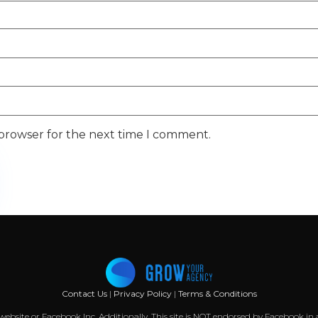
 browser for the next time I comment.
Contact Us
|
Privacy Policy
|
Terms & Conditions
k website or Facebook Inc. Additionally, This site is NOT endorsed by Facebook