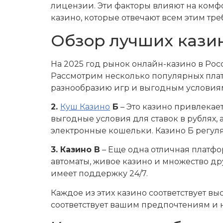
лицензии. Эти факторы влияют на комф
казино, которые отвечают всем этим тр
Обзор лучших казин
На 2025 год рынок онлайн-казино в Рос
Рассмотрим несколько популярных плат
разнообразию игр и выгодным условиям
2.
Куш Казино
Б
– Это казино привлекае
выгодные условия для ставок в рублях,
электронные кошельки. Казино Б регу
3. Казино В
– Еще одна отличная платфо
автоматы, живое казино и множество д
имеет поддержку 24/7.
Каждое из этих казино соответствует вы
соответствует вашим предпочтениям и 