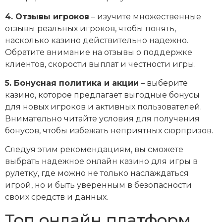
4. Отзывы игроков
– изучите множественные
отзывы реальных игроков, чтобы понять,
насколько казино действительно надежно.
Обратите внимание на отзывы о поддержке
клиентов, скорости выплат и честности игры.
5. Бонусная политика и акции
– выберите
казино, которое предлагает выгодные бонусы
для новых игроков и активных пользователей.
Внимательно читайте условия для получения
бонусов, чтобы избежать неприятных сюрпризов.
Следуя этим рекомендациям, вы сможете
выбрать надежное онлайн казино для игры в
рулетку, где можно не только наслаждаться
игрой, но и быть уверенным в безопасности
своих средств и данных.
Топ онлайн платформ