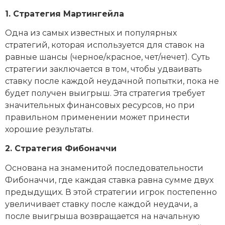
1. Стратегия Мартингейла
Одна из самых известных и популярных
стратегий, которая используется для ставок на
равные шансы (черное/красное, чет/нечет). Суть
стратегии заключается в том, чтобы удваивать
ставку после каждой неудачной попытки, пока не
будет получен выигрыш. Эта стратегия требует
значительных финансовых ресурсов, но при
правильном применении может принести
хорошие результаты.
2. Стратегия Фибоначчи
Основана на знаменитой последовательности
Фибоначчи, где каждая ставка равна сумме двух
предыдущих. В этой стратегии игрок постепенно
увеличивает ставку после каждой неудачи, а
после выигрыша возвращается на начальную