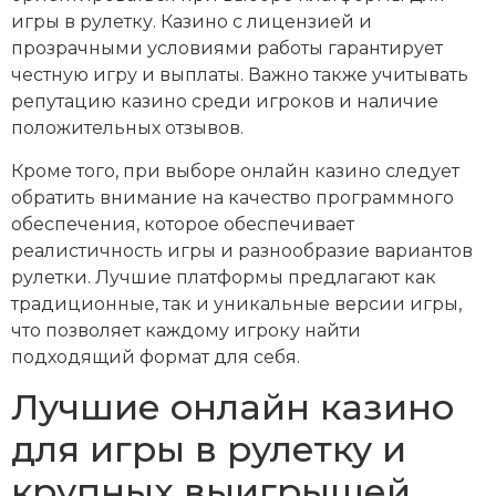
игры в рулетку. Казино с лицензией и
прозрачными условиями работы гарантирует
честную игру и выплаты. Важно также учитывать
репутацию казино среди игроков и наличие
положительных отзывов.
Кроме того, при выборе онлайн казино следует
обратить внимание на качество программного
обеспечения, которое обеспечивает
реалистичность игры и разнообразие вариантов
рулетки. Лучшие платформы предлагают как
традиционные, так и уникальные версии игры,
что позволяет каждому игроку найти
подходящий формат для себя.
Лучшие онлайн казино
для игры в рулетку и
крупных выигрышей