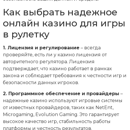
Как выбрать надежное
онлайн казино для игры
в рулетку
1. Лицензия и регулирование
– всегда
проверяйте, есть ли у казино лицензия от
авторитетного регулятора. Лицензия
подтверждает, что казино работает в рамках
закона и соблюдает требования к честности игр и
безопасности данных игроков.
2. Программное обеспечение и провайдеры
–
надежные казино используют игровые системы
от известных провайдеров, таких как NetEnt,
Microgaming, Evolution Gaming. Это гарантирует
высокое качество игр, стабильность работы
платформы и честность результатов.