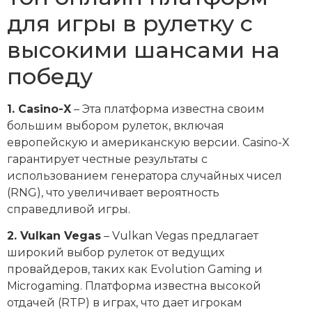
для игры в рулетку с
высокими шансами на
победу
1. Casino-X
– Эта платформа известна своим
большим выбором рулеток, включая
европейскую и американскую версии. Casino-X
гарантирует честные результаты с
использованием генератора случайных чисел
(RNG), что увеличивает вероятность
справедливой игры.
2. Vulkan Vegas
– Vulkan Vegas предлагает
широкий выбор рулеток от ведущих
провайдеров, таких как Evolution Gaming и
Microgaming. Платформа известна высокой
отдачей (RTP) в играх, что дает игрокам