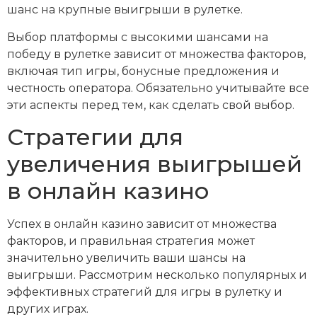
шанс на крупные выигрыши в рулетке.
Выбор платформы с высокими шансами на
победу в рулетке зависит от множества факторов,
включая тип игры, бонусные предложения и
честность оператора. Обязательно учитывайте все
эти аспекты перед тем, как сделать свой выбор.
Стратегии для
увеличения выигрышей
в онлайн казино
Успех в онлайн казино зависит от множества
факторов, и правильная стратегия может
значительно увеличить ваши шансы на
выигрыши. Рассмотрим несколько популярных и
эффективных стратегий для игры в рулетку и
других играх.