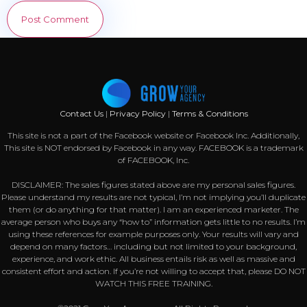
Contact Us
|
Privacy Policy
|
Terms & Conditions
This site is not a part of the Facebook website or Facebook Inc. Additionally,
This site is NOT endorsed by Facebook in any way. FACEBOOK is a trademark
of FACEBOOK, Inc.
DISCLAIMER: The sales figures stated above are my personal sales figures.
Please understand my results are not typical, I’m not implying you’ll duplicate
them (or do anything for that matter). I am an experienced marketer. The
average person who buys any “how to” information gets little to no results. I’m
using these references for example purposes only. Your results will vary and
depend on many factors… including but not limited to your background,
experience, and work ethic. All business entails risk as well as massive and
consistent effort and action. If you’re not willing to accept that, please DO NOT
WATCH THIS FREE TRAINING.