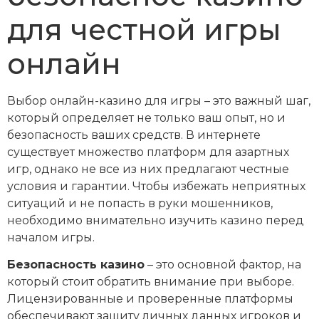
для честной игры
онлайн
Выбор онлайн-казино для игры – это важный шаг,
который определяет не только ваш опыт, но и
безопасность ваших средств. В интернете
существует множество платформ для азартных
игр, однако не все из них предлагают честные
условия и гарантии. Чтобы избежать неприятных
ситуаций и не попасть в руки мошенников,
необходимо внимательно изучить казино перед
началом игры.
Безопасность казино
– это основной фактор, на
который стоит обратить внимание при выборе.
Лицензированные и проверенные платформы
обеспечивают защиту личных данных игроков и