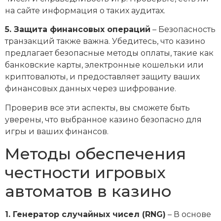
на сайте информация о таких аудитах.
5. Защита финансовых операций
– Безопасность
транзакций также важна. Убедитесь, что казино
предлагает безопасные методы оплаты, такие как
банковские карты, электронные кошельки или
криптовалюты, и предоставляет защиту ваших
финансовых данных через шифрование.
Проверив все эти аспекты, вы сможете быть
уверены, что выбранное казино безопасно для
игры и ваших финансов.
Методы обеспечения
честности игровых
автоматов в казино
1. Генератор случайных чисел (RNG)
– В основе