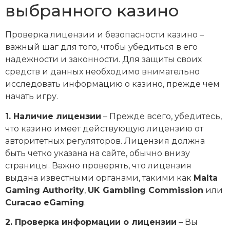
выбранного казино
Проверка лицензии и безопасности казино –
важный шаг для того, чтобы убедиться в его
надежности и законности. Для защиты своих
средств и данных необходимо внимательно
исследовать информацию о казино, прежде чем
начать игру.
1. Наличие лицензии
– Прежде всего, убедитесь,
что казино имеет действующую лицензию от
авторитетных регуляторов. Лицензия должна
быть четко указана на сайте, обычно внизу
страницы. Важно проверять, что лицензия
выдана известными органами, такими как
Malta
Gaming Authority
,
UK Gambling Commission
или
Curacao eGaming
.
2. Проверка информации о лицензии
– Вы