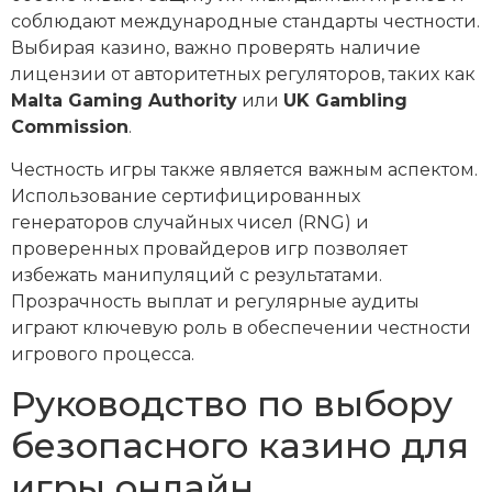
соблюдают международные стандарты честности.
Выбирая казино, важно проверять наличие
лицензии от авторитетных регуляторов, таких как
Malta Gaming Authority
или
UK Gambling
Commission
.
Честность игры также является важным аспектом.
Использование сертифицированных
генераторов случайных чисел (RNG) и
проверенных провайдеров игр позволяет
избежать манипуляций с результатами.
Прозрачность выплат и регулярные аудиты
играют ключевую роль в обеспечении честности
игрового процесса.
Руководство по выбору
безопасного казино для
игры онлайн