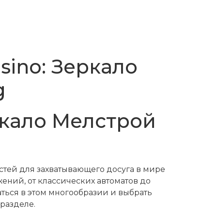
sino: Зеркало
g
еркало Мелстрой
тей для захватывающего досуга в мире
ний, от классических автоматов до
ься в этом многообразии и выбрать
разделе.