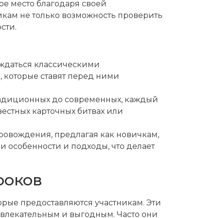
ое место благодаря своей
икам не только возможность проверить
сти.
лаждаться классическими
 которые ставят перед ними
традиционных до современных, каждый
вестных карточных битвах или
овождения, предлагая как новичкам,
 особенности и подходы, что делает
роков
рые предоставляются участникам. Эти
увлекательным и выгодным. Часто они