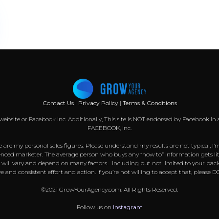
Contact Us
|
Privacy Policy
|
Terms & Conditions
k website or Facebook Inc. Additionally, This site is NOT endorsed by Facebook
FACEBOOK, Inc.
 are my personal sales figures. Please understand my results are not typical, I’
nced marketer. The average person who buys any “how to” information gets littl
s will vary and depend on many factors… including but not limited to your back
sive and consistent effort and action. If you’re not willing to accept that, pl
©2021 GrowYourAgency.com. All Rights Reserved.
Follow us on
Instagram