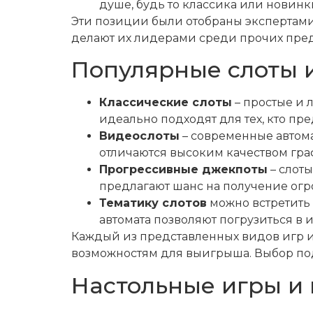
душе, будь то классика или новинк
Эти позиции были отобраны экспертами 
делают их лидерами среди прочих пре
Популярные слоты и
Классические слоты
– простые и 
идеально подходят для тех, кто п
Видеослоты
– современные автом
отличаются высоким качеством гра
Прогрессивные джекпоты
– слот
предлагают шанс на получение огр
Тематику слотов
можно встретить 
автомата позволяют погрузиться в
Каждый из представленных видов игр и
возможностям для выигрыша. Выбор под
Настольные игры и 