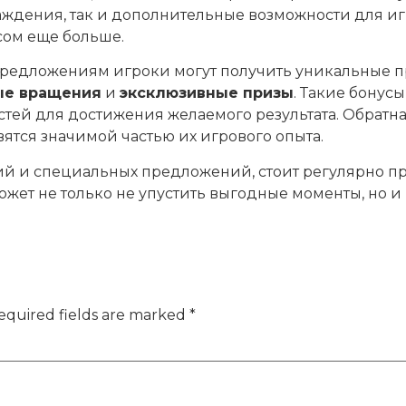
аждения, так и дополнительные возможности для иг
сом еще больше.
редложениям игроки могут получить уникальные пр
ые вращения
и
эксклюзивные призы
. Такие бонус
тей для достижения желаемого результата. Обратна
вятся значимой частью их игрового опыта.
ций и специальных предложений, стоит регулярно п
ожет не только не упустить выгодные моменты, но и
equired fields are marked
*