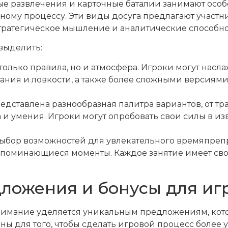
ые развлечения и карточные баталии занимают особ
ному процессу. Эти виды досуга предлагают участн
стратегическое мышление и аналитические способно
выделить:
е только правила, но и атмосфера. Игроки могут нас
ия и ловкости, а также более сложными версиями,
представлена разнообразная палитра вариантов, от 
а и умения. Игроки могут опробовать свои силы в из
ыбор возможностей для увлекательного времяпрепр
апоминающиеся моменты. Каждое занятие имеет свои
ложения и бонусы для иг
нимание уделяется уникальным предложениям, кото
ы для того, чтобы сделать игровой процесс более 