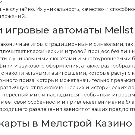
и.
не случайно. Их уникальность, качество и способн
дложений.
 игровые автоматы Mellstr
лаконичные игры с традиционными символами, таки
редпочитает классический игровой процесс без лишн
аты с уникальными сюжетами и многоуровневыми б
фики и звукового оформления, а также разнообра
ы с накопительными выигрышами, которые растут с 
омного приза, который может значительно превыси
различную: от приключенческих и исторических до 
 интересный мир и насладиться необычным игровым
меет свои особенности и привлекает внимание бл
ходящего развлечения зависит от ваших предпочте
карты в Мелстрой Казино