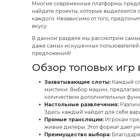
Многие современные платформы предлаг
найдете проекты, которые выделяются 
каждого. Независимо от того, предпочи
вкусу.
В данном разделе мы рассмотрим самые
даже самых искушенных пользователей. 
предложений!
Обзор топовых игр в
Захватывающие слоты:
Каждый сло
мистики. Выбор машин, предлагающ
количеством дополнительных фун
Настольные развлечения:
Различн
Здесь каждый найдет для себя вари
Прямые трансляции:
Игрокам пред
живые дилеры. Этот формат дает у
Преимущество выбора:
Благодаря 