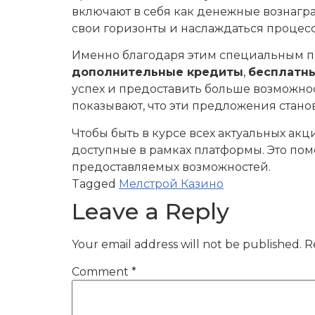
включают в себя как денежные вознагр
свои горизонты и наслаждаться процес
Именно благодаря этим специальным п
дополнительные кредиты
,
бесплатн
успех и предоставить больше возможнос
показывают, что эти предложения стано
Чтобы быть в курсе всех актуальных ак
доступные в рамках платформы. Это пом
предоставляемых возможностей.
Tagged
Мелстрой Казино
Leave a Reply
Your email address will not be published.
R
Comment
*