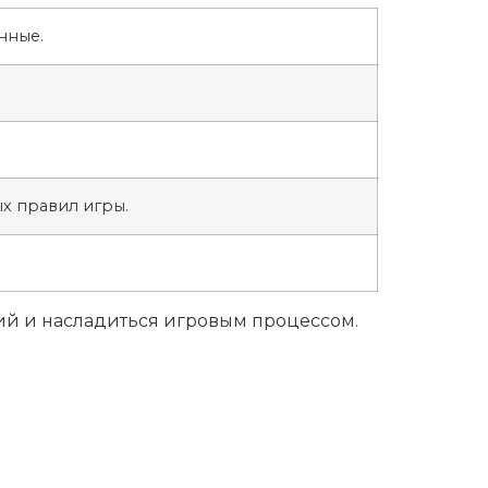
нные.
х правил игры.
ний и насладиться игровым процессом.