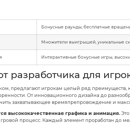
Бонусные раунды, бесплатные вращен
Множители выигрышей, уникальные с
я
Интерактивные бонусные игры, высок
т разработчика для игро
ком, предлагают игрокам целый ряд преимуществ,
оренности. От инновационного дизайна до разнооб
печить захватывающее времяпрепровождение и макс
ся высококачественная графика и анимация.
Это
 игровой процесс. Каждый элемент проработан до ме