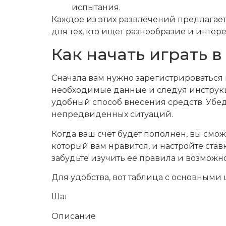
испытания.
Каждое из этих развлечений предлагае
для тех, кто ищет разнообразие и инте
Как начать играть 
Сначала вам нужно зарегистрироваться 
необходимые данные и следуя инструкци
удобный способ внесения средств. Убед
непредвиденных ситуаций.
Когда ваш счёт будет пополнен, вы смо
который вам нравится, и настройте став
забудьте изучить её правила и возможно
Для удобства, вот таблица с основными 
Шаг
Описание