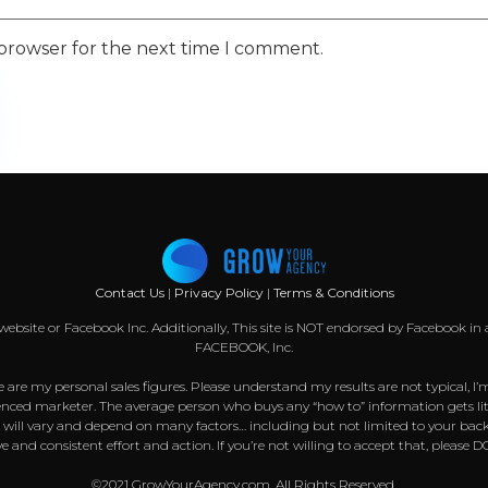
 browser for the next time I comment.
Contact Us
|
Privacy Policy
|
Terms & Conditions
k website or Facebook Inc. Additionally, This site is NOT endorsed by Facebook
FACEBOOK, Inc.
 are my personal sales figures. Please understand my results are not typical, I’
nced marketer. The average person who buys any “how to” information gets littl
s will vary and depend on many factors… including but not limited to your back
sive and consistent effort and action. If you’re not willing to accept that, pl
©2021 GrowYourAgency.com. All Rights Reserved.