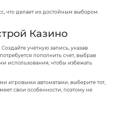
с, что делает их достойным выбором
строй Казино
Создайте учётную запись, указав
потребуется пополнить счёт, выбрав
ми использования, чтобы избежать
ыми игровыми автоматами, выберите тот,
меет свои особенности, поэтому не