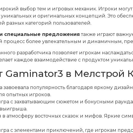
рокий выбор тем и игровых механик. Игроки могут
до уникальных и оригинальных концепций. Это обес
й разных категорий пользователей.
и специальные предложения
также играют важную
й процесс более увлекательным и динамичным, пред
анного разработчика позволяет игрокам наслаждать
елает каждое взаимодействие с продуктом уникал
 Gaminator3 в Мелстрой 
а завоевала популярность благодаря яркому дизай
для опытных игроков.
игра с захватывающим сюжетом и бонусными раунда
 выигрыша.
 в атмосферу восточных сказок и мифов. Яркие сим
ра с элементами приключений, где игрокам предс