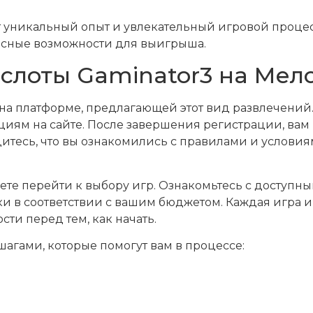
т уникальный опыт и увлекательный игровой процес
ресные возможности для выигрыша.
в слоты Gaminator3 на Мел
на платформе, предлагающей этот вид развлечений. 
ям на сайте. После завершения регистрации, вам 
итесь, что вы ознакомились с правилами и условия
жете перейти к выбору игр. Ознакомьтесь с доступн
ки в соответствии с вашим бюджетом. Каждая игра и
сти перед тем, как начать.
шагами, которые помогут вам в процессе: