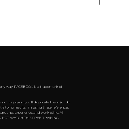
 in any way. FACEBOOK is a trademark of
m not implying you’ll duplicate them (or do
e to no results. I’m using these references
ground, experience, and work ethic. All
ease DO NOT WATCH THIS FREE TRAINING.