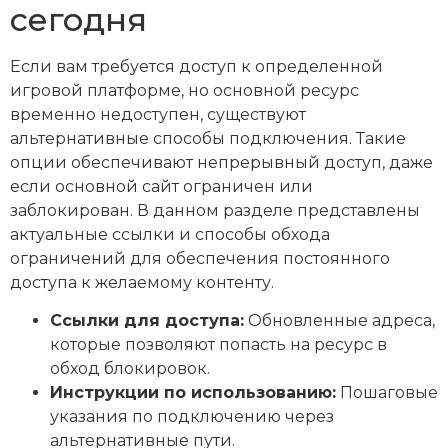
сегодня
Если вам требуется доступ к определенной
игровой платформе, но основной ресурс
временно недоступен, существуют
альтернативные способы подключения. Такие
опции обеспечивают непрерывный доступ, даже
если основной сайт ограничен или
заблокирован. В данном разделе представлены
актуальные ссылки и способы обхода
ограничений для обеспечения постоянного
доступа к желаемому контенту.
Ссылки для доступа:
Обновленные адреса,
которые позволяют попасть на ресурс в
обход блокировок.
Инструкции по использованию:
Пошаговые
указания по подключению через
альтернативные пути.