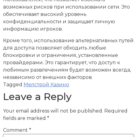
возможных рисков при использовании сети. Это
обеспечивает высокий уровень
конфиденциальности и защищает личную
информацию игроков.
Кроме того, использование альтернативных путей
для доступа позволяет обходить любые
блокировки и ограничения, установленные
провайдерами. Это гарантирует, что доступ к
любимым развлечениям будет возможен всегда,
независимо от внешних факторов.
Tagged
Мелстрой Казино
Leave a Reply
Your email address will not be published.
Required
fields are marked
*
Comment
*