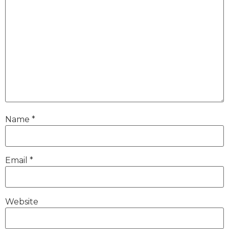
Name
*
Email
*
Website