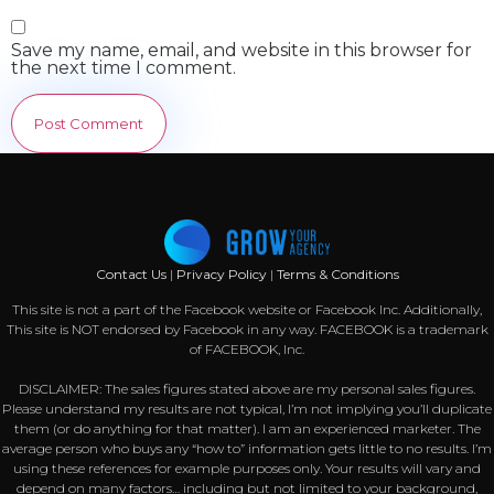
Save my name, email, and website in this browser for
the next time I comment.
Contact Us
|
Privacy Policy
|
Terms & Conditions
This site is not a part of the Facebook website or Facebook Inc. Additionally,
This site is NOT endorsed by Facebook in any way. FACEBOOK is a trademark
of FACEBOOK, Inc.
DISCLAIMER: The sales figures stated above are my personal sales figures.
Please understand my results are not typical, I’m not implying you’ll duplicate
them (or do anything for that matter). I am an experienced marketer. The
average person who buys any “how to” information gets little to no results. I’m
using these references for example purposes only. Your results will vary and
depend on many factors… including but not limited to your background,