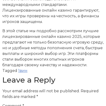
международными стандартами.
Лицензированные онлайн казино гарантируют,
что их игры проверены на честность, а финансы
игроков защищены.
В этой статье мы подробно рассмотрим лучшие
лицензированные онлайн казино 2025, которые
предлагают не только безопасную игровую среду,
но и удобные методы пополнения счета, быстрые
выплаты и широкий выбор игр. Эти платформы
стали выбором многих опытных игроков
благодаря своему качеству и надежности.
Tagged
1вин
Leave a Reply
Your email address will not be published.
Required
fields are marked
*
Comment
*