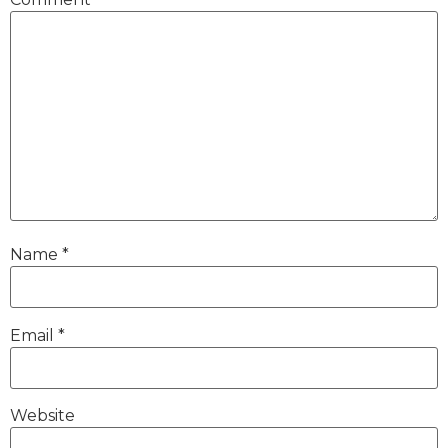
Name
*
Email
*
Website