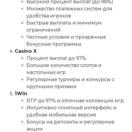
Высокий процент выплат (до 98%)
Множество платежных систем для
удобства игроков
Быстрые выплаты и минимум
ограничений
Честные условия и прозрачные
бонусные программы
Casino X
Процент выплат до 97%
Большое количество слотов и
настольных игр
Регулярные турниры и конкурсы с
крупными призами
1Win
RTP до 97% и отличная коллекция игр
Интуитивно понятный интерфейс и
удобная мобильная версия
Бонусы на депозиты и регулярные
акции