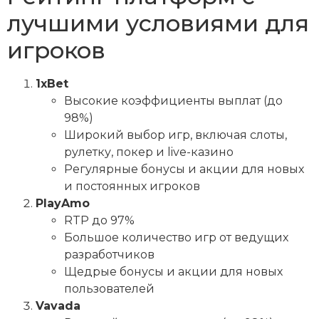
лучшими условиями для
игроков
1xBet
Высокие коэффициенты выплат (до
98%)
Широкий выбор игр, включая слоты,
рулетку, покер и live-казино
Регулярные бонусы и акции для новых
и постоянных игроков
PlayAmo
RTP до 97%
Большое количество игр от ведущих
разработчиков
Щедрые бонусы и акции для новых
пользователей
Vavada