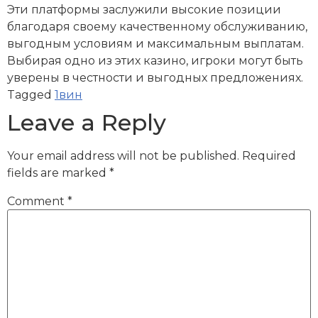
Эти платформы заслужили высокие позиции
благодаря своему качественному обслуживанию,
выгодным условиям и максимальным выплатам.
Выбирая одно из этих казино, игроки могут быть
уверены в честности и выгодных предложениях.
Tagged
1вин
Leave a Reply
Your email address will not be published.
Required
fields are marked
*
Comment
*