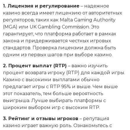
1. Лицензия и регулирование
– надежное
казино всегда имеет лицензию от авторитетных
регуляторов, таких как Malta Gaming Authority
(MGA) или UK Gambling Commission. Это
гарантирует, что платформа работает в рамках
закона и придерживается честных игровых
стандартов. Проверка лицензии должна быть
одним из первых шагов при выборе казино.
2. Процент выплат (RTP)
– важно изучить
процент возврата игроку (RTP) для каждой игры.
Казино с высокими выплатами обычно
предлагает игры с RTP 95% и выше. Чем выше
этот показатель, тем больше вероятность
выигрыша. Лучше выбирать платформы с
широким выбором игр с высоким RTP.
3. Рейтинг и отзывы игроков
– репутация
казино играет важную роль. Ознакомьтесь с