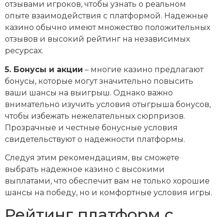
отзывами игроков, чтобы узнать о реальном
опыте взаимодействия с платформой. Надежные
казино обычно имеют множество положительных
отзывов и высокий рейтинг на независимых
ресурсах.
5. Бонусы и акции
– многие казино предлагают
бонусы, которые могут значительно повысить
ваши шансы на выигрыш. Однако важно
внимательно изучить условия отыгрыша бонусов,
чтобы избежать нежелательных сюрпризов.
Прозрачные и честные бонусные условия
свидетельствуют о надежности платформы.
Следуя этим рекомендациям, вы сможете
выбрать надежное казино с высокими
выплатами, что обеспечит вам не только хорошие
шансы на победу, но и комфортные условия игры.
Рейтинг платформ с