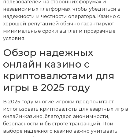
пользователей на сторонних форумах и
независимых платформах, чтобы убедиться в
надежности и честности оператора. Казино с
хорошей репутацией обычно гарантируют
минимальные сроки выплат и прозрачные
условия.
Обзор надежных
онлайн казино с
криптовалютами для
игры в 2025 году
В 2025 году многие игроки предпочитают
использовать криптовалюты для азартных игр в
онлайн-казино, благодаря анонимности,
безопасности и быстроте транзакций. При
выборе надежного казино важно учитывать