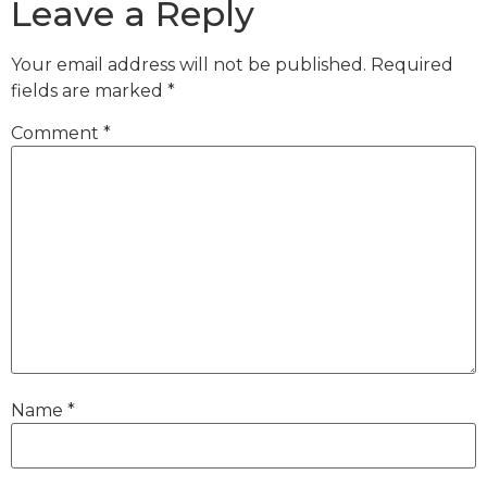
Leave a Reply
Your email address will not be published.
Required
fields are marked
*
Comment
*
Name
*