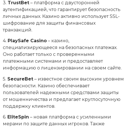
3.
TrustBet
– платформа с двусторонней
аутентификацией, что гарантирует безопасность
личных данных. Казино активно использует SSL-
шифрование для защиты финансовых
транзакций.
4.
PlaySafe Casino
– казино,
специализирующееся на безопасных платежах.
Оно работает только с проверенными
платежными системами и предоставляет
информацию о лицензировании на своем сайте.
5.
SecureBet
– известное своим высоким уровнем
безопасности. Казино обеспечивает
пользователей надежными средствами защиты
от мошенничества и предлагает круглосуточную
поддержку клиентов.
6.
EliteSpin
– новая платформа с усиленными
мерами по защите данных игроков. Также