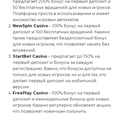
предлагает 200% бонус на первый депозит и
50 бесплатных вращений для новых игроков.
Платформа проста в использовании и имеет
множество игровых автоматов.
NewSpin Casino
– 100% бонус на первый
депозит и 100 бесплатных вращений. Казино
также предоставляет бездепозитный бонус
для новых игроков, что позволяет начать без
вложений.
StartBet Casino
– предлагает до 150% на
первый депозит и бонусы за каждую
регистрацию. Важно, что бонусы доступны не
только для новых игроков, но и для тех, кто
делает первый депозит на мобильной
версии.
FreePlay Casino
– 100% бонус на первый
депозит и еженедельные бонусы для новых
игроков. Казино регулярно обновляет акции,
что позволяет новичкам получить