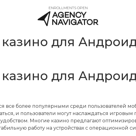
ENROLLMENTS OPEN
казино для Андроид 
казино для Андроид 
ся все более популярными среди пользователей моб
ться, и пользователи могут наслаждаться игровым 
 удобством. Многие казино предлагают оптимизи
табильную работу на устройствах с операционной си