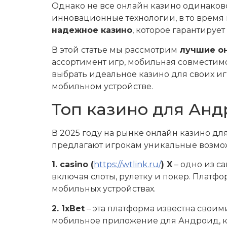
Однако не все онлайн казино одинаков
инновационные технологии, в то время 
надежное казино
, которое гарантируе
В этой статье мы рассмотрим
лучшие о
ассортимент игр, мобильная совместимо
выбрать идеальное казино для своих 
мобильном устройстве.
Топ казино для Анд
В 2025 году на рынке онлайн казино д
предлагают игрокам уникальные возможн
1. casino (
https://wtlink.ru/
) X
– одно из с
включая слоты, рулетку и покер. Плат
мобильных устройствах.
2. 1xBet
– эта платформа известна свои
мобильное приложение для Андроид, кот