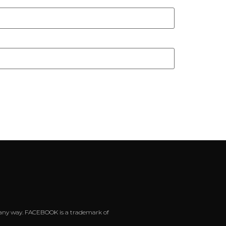
 in any way. FACEBOOK is a trademark of