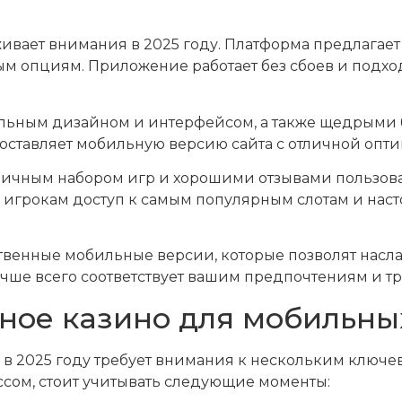
живает внимания в 2025 году. Платформа предлагает
м опциям. Приложение работает без сбоев и подхо
льным дизайном и интерфейсом, а также щедрыми 
доставляет мобильную версию сайта с отличной опт
тличным набором игр и хорошими отзывами пользов
я игрокам доступ к самым популярным слотам и на
твенные мобильные версии, которые позволят нас
учше всего соответствует вашим предпочтениям и т
ное казино для мобильны
в 2025 году требует внимания к нескольким ключев
сом, стоит учитывать следующие моменты: