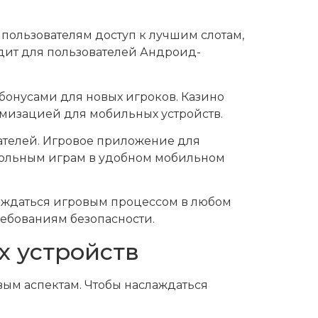
 пользователям доступ к лучшим слотам,
дит для пользователей Андроид-
бонусами для новых игроков. Казино
имизацией для мобильных устройств.
ателей. Игровое приложение для
стольным играм в удобном мобильном
лаждаться игровым процессом в любом
ребованиям безопасности.
х устройств
ым аспектам. Чтобы наслаждаться