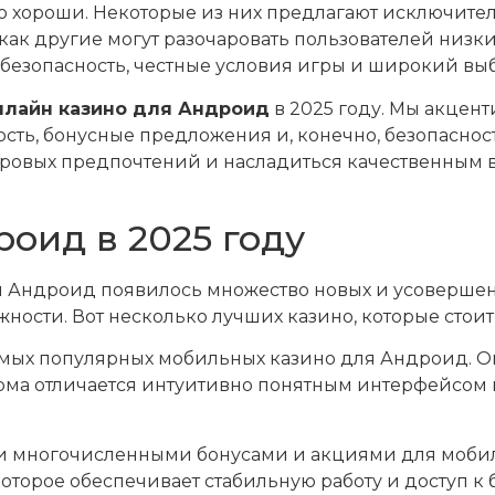
о хороши. Некоторые из них предлагают исключите
как другие могут разочаровать пользователей низк
т безопасность, честные условия игры и широкий вы
нлайн казино для Андроид
в 2025 году. Мы акцент
сть, бонусные предложения и, конечно, безопасность
игровых предпочтений и насладиться качественны
роид в 2025 году
ля Андроид появилось множество новых и усоверше
ости. Вот несколько лучших казино, которые стоит
амых популярных мобильных казино для Андроид. О
форма отличается интуитивно понятным интерфейсом
ми многочисленными бонусами и акциями для моби
орое обеспечивает стабильную работу и доступ к б