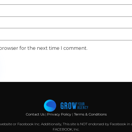
 browser for the next time I comment.
Contact Us
|
Privacy Policy
|
Terms & Conditions
k website or Facebook Inc. Additionally, This site is NOT endorsed by Facebook
FACEBOOK, Inc.