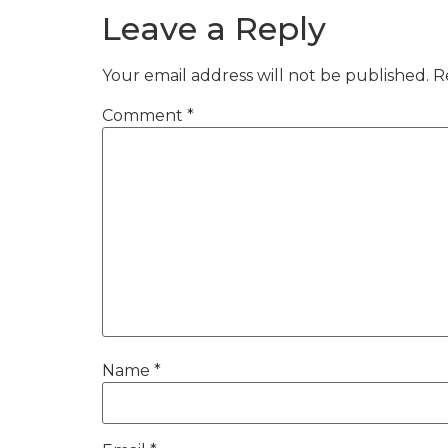
Leave a Reply
Your email address will not be published.
R
Comment
*
Name
*