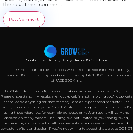
the next time I comment.
Contact Us
|
Privacy Policy
|
Terms & Conditions
This site is not a part of the Facebook website or Facebook Inc. Additionally,
This site is NOT endorsed by Facebook in any way. FACEBOOK is a trademark
of FACEBOOK, Inc.
DISCLAIMER: The sales figures stated above are my personal sales figures.
Please understand my results are not typical, I’m not implying you’ll duplicate
them (or do anything for that matter). I am an experienced marketer. The
average person who buys any “how to” information gets little to no results. I’m
using these references for example purposes only. Your results will vary and
depend on many factors… including but not limited to your background,
experience, and work ethic. All business entails risk as well as massive and
consistent effort and action. If you’re not willing to accept that, please DO NOT