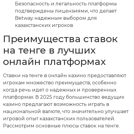
Безопасность и легальность платформы
подтверждены лицензиями, что делает
Betway надежным выбором для
казахстанских игроков.
Преимущества ставок
на тенге в лучших
онлайн платформах
Ставки на тенге в онлайн казино предоставляют
игрокам множество преимуществ, особенно
когда речь идет о надежных и проверенных
платформах. В 2025 году большинство ведущих
казино предлагают возможность играть в
национальной валюте, что значительно улучшает
игровой опыт казахстанских пользователей.
Рассмотрим основные плюсы ставок на тенге.