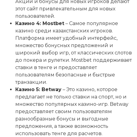
Акции и бонусы для новых игроков делают
этот сайт привлекательным для новых
пользователей.
Казино 4: Mostbet
– Самое популярное
казино среди казахстанских игроков.
Платформа имеет удобный интерфейс,
множество бонусных предложений и
широкий выбор игр, от классических слотов
до покера и рулетки. Mostbet поддерживает
ставки в тенге и предоставляет
пользователям безопасные и быстрые
транзакции.
Казино 5: Betway
– Это казино, которое
предлагает не только ставки на спорт, но и
множество популярных казино-игр. Betway
предоставляет своим пользователям
разнообразные бонусы и выгодные
предложения, а также возможность
использовать тенге для расчетов.