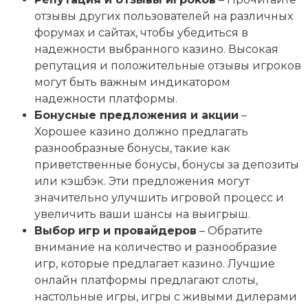
отзывы других пользователей на различных
форумах и сайтах, чтобы убедиться в
надежности выбранного казино. Высокая
репутация и положительные отзывы игроков
могут быть важным индикатором
надежности платформы.
Бонусные предложения и акции
–
Хорошее казино должно предлагать
разнообразные бонусы, такие как
приветственные бонусы, бонусы за депозиты
или кэшбэк. Эти предложения могут
значительно улучшить игровой процесс и
увеличить ваши шансы на выигрыш.
Выбор игр и провайдеров
– Обратите
внимание на количество и разнообразие
игр, которые предлагает казино. Лучшие
онлайн платформы предлагают слоты,
настольные игры, игры с живыми дилерами