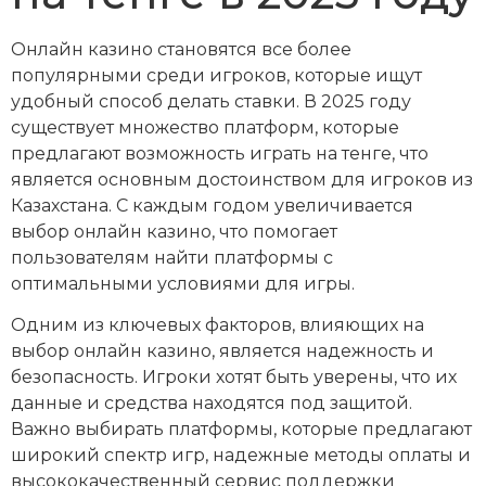
Онлайн казино становятся все более
популярными среди игроков, которые ищут
удобный способ делать ставки. В 2025 году
существует множество платформ, которые
предлагают возможность играть на тенге, что
является основным достоинством для игроков из
Казахстана. С каждым годом увеличивается
выбор онлайн казино, что помогает
пользователям найти платформы с
оптимальными условиями для игры.
Одним из ключевых факторов, влияющих на
выбор онлайн казино, является надежность и
безопасность. Игроки хотят быть уверены, что их
данные и средства находятся под защитой.
Важно выбирать платформы, которые предлагают
широкий спектр игр, надежные методы оплаты и
высококачественный сервис поддержки