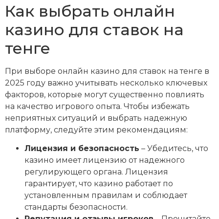
Как выбрать онлайн
казино для ставок на
тенге
При выборе онлайн казино для ставок на тенге в
2025 году важно учитывать несколько ключевых
факторов, которые могут существенно повлиять
на качество игрового опыта. Чтобы избежать
неприятных ситуаций и выбрать надежную
платформу, следуйте этим рекомендациям:
Лицензия и безопасность
– Убедитесь, что
казино имеет лицензию от надежного
регулирующего органа. Лицензия
гарантирует, что казино работает по
установленным правилам и соблюдает
стандарты безопасности.
Репутация и отзывы игроков
– Прочитайте