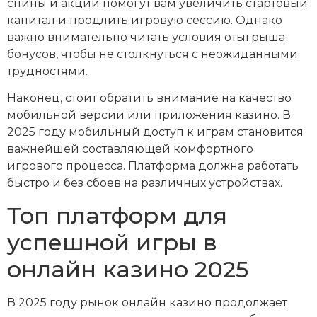
спины и акции помогут вам увеличить стартовый
капитал и продлить игровую сессию. Однако
важно внимательно читать условия отыгрыша
бонусов, чтобы не столкнуться с неожиданными
трудностями.
Наконец, стоит обратить внимание на качество
мобильной версии или приложения казино. В
2025 году мобильный доступ к играм становится
важнейшей составляющей комфортного
игрового процесса. Платформа должна работать
быстро и без сбоев на различных устройствах.
Топ платформ для
успешной игры в
онлайн казино 2025
В 2025 году рынок онлайн казино продолжает