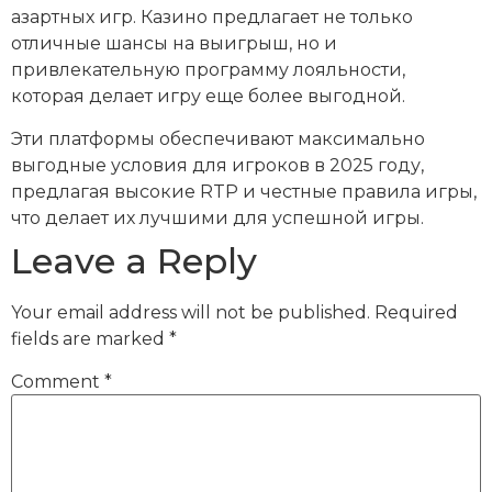
азартных игр. Казино предлагает не только
отличные шансы на выигрыш, но и
привлекательную программу лояльности,
которая делает игру еще более выгодной.
Эти платформы обеспечивают максимально
выгодные условия для игроков в 2025 году,
предлагая высокие RTP и честные правила игры,
что делает их лучшими для успешной игры.
Leave a Reply
Your email address will not be published.
Required
fields are marked
*
Comment
*