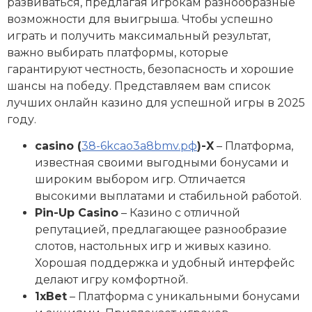
развиваться, предлагая игрокам разнообразные
возможности для выигрыша. Чтобы успешно
играть и получить максимальный результат,
важно выбирать платформы, которые
гарантируют честность, безопасность и хорошие
шансы на победу. Представляем вам список
лучших онлайн казино для успешной игры в 2025
году.
casino (
38-6kcao3a8bmv.рф
)-X
– Платформа,
известная своими выгодными бонусами и
широким выбором игр. Отличается
высокими выплатами и стабильной работой.
Pin-Up Casino
– Казино с отличной
репутацией, предлагающее разнообразие
слотов, настольных игр и живых казино.
Хорошая поддержка и удобный интерфейс
делают игру комфортной.
1xBet
– Платформа с уникальными бонусами