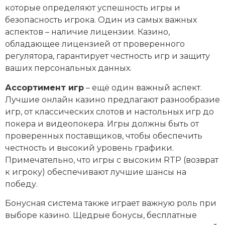
которые определяют успешность игры и
безопасность игрока. Один из самых важных
аспектов – наличие лицензии. Казино,
обладающее лицензией от проверенного
регулятора, гарантирует честность игр и защиту
ваших персональных данных.
Ассортимент игр
– ещё один важный аспект.
Лучшие онлайн казино предлагают разнообразие
игр, от классических слотов и настольных игр до
покера и видеопокера. Игры должны быть от
проверенных поставщиков, чтобы обеспечить
честность и высокий уровень графики.
Примечательно, что игры с высоким RTP (возврат
к игроку) обеспечивают лучшие шансы на
победу.
Бонусная система также играет важную роль при
выборе казино. Щедрые бонусы, бесплатные