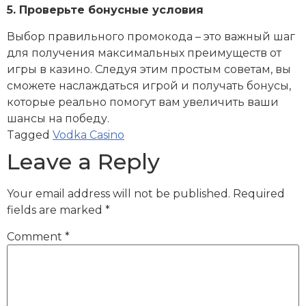
5. Проверьте бонусные условия
Выбор правильного промокода – это важный шаг
для получения максимальных преимуществ от
игры в казино. Следуя этим простым советам, вы
сможете наслаждаться игрой и получать бонусы,
которые реально помогут вам увеличить ваши
шансы на победу.
Tagged
Vodka Casino
Leave a Reply
Your email address will not be published.
Required
fields are marked
*
Comment
*