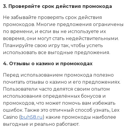
3. Проверяйте срок действия промокода
Не забывайте проверять срок действия
промокодов. Многие предложения ограничены
по времени, и если вы не используете их
вовремя, они могут стать недействительными.
Планируйте свою игру так, чтобы успеть
использовать все выгодные предложения.
4. Отзывы о казино и промокодах
Перед использованием промокода полезно
почитать отзывы о казино и его предложениях.
Пользователи часто делятся своим опытом
использования определённых бонусов и
промокодов, что может помочь вам избежать
ошибок. Также это отличный способ узнать, Lex
Casino (
buh58.ru
) какие промокоды наиболее
выгодные и реально работают.