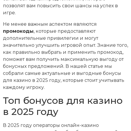
позволят вам повысить свои шансы на успех в
игре.
Не менее важным аспектом являются
промокоды
, которые предоставляют
дополнительные привилегии и могут
значительно улучшить игровой опыт. Знание того,
как правильно выбрать и применить промокод,
поможет вам получить максимальную выгоду от
бонусных предложений. В нашей статье мы
собрали самые актуальные и выгодные бонусы
для казино в 2025 году, которые стоит учитывать
каждому игроку.
Топ бонусов для казино
в 2025 году
В 2025 году операторы онлайн-казино