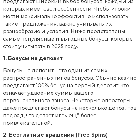
предлагают широкий выбор бонусов, каждый из
которых имеет свои особенности. Чтобы игроки
могли максимально эффективно использовать
такие предложения, важно учитывать их
разнообразие и условия. Ниже представлены
самые популярные и выгодные бонусы, которые
стоит учитывать в 2025 году.
1. Бонусы на депозит
Бонусы на депозит – это один из самых
распространённых типов бонусов. Обычно казино
предлагают 100% бонус на первый депозит, что
означает удвоение суммы вашего
первоначального взноса. Некоторые операторы
даже предлагают бонусы на несколько депозитов
подряд, что делает игру ещё более
привлекательной.
2. Бесплатные вращения (Free Spins)