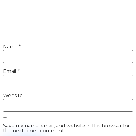
Name
*
Email
*
Website
Save my name, email, and website in this browser for
the next time I comment.