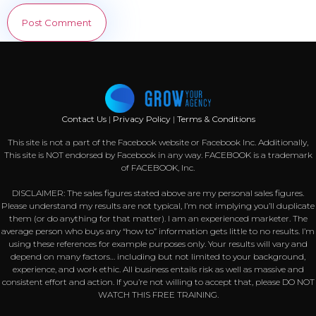
Contact Us
|
Privacy Policy
|
Terms & Conditions
This site is not a part of the Facebook website or Facebook Inc. Additionally,
This site is NOT endorsed by Facebook in any way. FACEBOOK is a trademark
of FACEBOOK, Inc.
DISCLAIMER: The sales figures stated above are my personal sales figures.
Please understand my results are not typical, I’m not implying you’ll duplicate
them (or do anything for that matter). I am an experienced marketer. The
average person who buys any “how to” information gets little to no results. I’m
using these references for example purposes only. Your results will vary and
depend on many factors… including but not limited to your background,
experience, and work ethic. All business entails risk as well as massive and
consistent effort and action. If you’re not willing to accept that, please DO NOT
WATCH THIS FREE TRAINING.