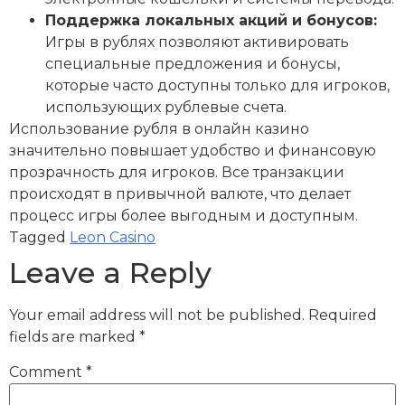
Поддержка локальных акций и бонусов:
Игры в рублях позволяют активировать
специальные предложения и бонусы,
которые часто доступны только для игроков,
использующих рублевые счета.
Использование рубля в онлайн казино
значительно повышает удобство и финансовую
прозрачность для игроков. Все транзакции
происходят в привычной валюте, что делает
процесс игры более выгодным и доступным.
Tagged
Leon Casino
Leave a Reply
Your email address will not be published.
Required
fields are marked
*
Comment
*