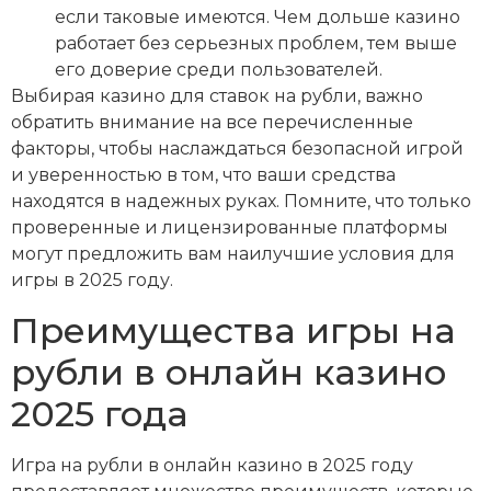
если таковые имеются. Чем дольше казино
работает без серьезных проблем, тем выше
его доверие среди пользователей.
Выбирая казино для ставок на рубли, важно
обратить внимание на все перечисленные
факторы, чтобы наслаждаться безопасной игрой
и уверенностью в том, что ваши средства
находятся в надежных руках. Помните, что только
проверенные и лицензированные платформы
могут предложить вам наилучшие условия для
игры в 2025 году.
Преимущества игры на
рубли в онлайн казино
2025 года
Игра на рубли в онлайн казино в 2025 году