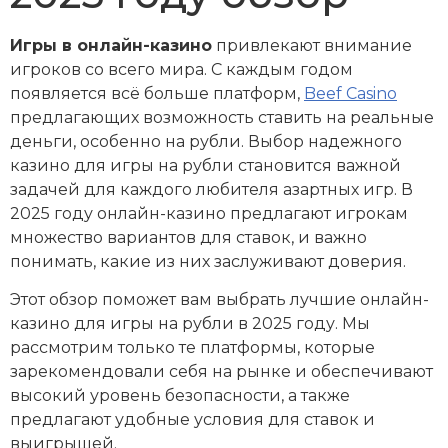
Игры в онлайн-казино
привлекают внимание
игроков со всего мира. С каждым годом
появляется всё больше платформ,
Beef Casino
предлагающих возможность ставить на реальные
деньги, особенно на рубли. Выбор надежного
казино для игры на рубли становится важной
задачей для каждого любителя азартных игр. В
2025 году онлайн-казино предлагают игрокам
множество вариантов для ставок, и важно
понимать, какие из них заслуживают доверия.
Этот обзор поможет вам выбрать лучшие онлайн-
казино для игры на рубли в 2025 году. Мы
рассмотрим только те платформы, которые
зарекомендовали себя на рынке и обеспечивают
высокий уровень безопасности, а также
предлагают удобные условия для ставок и
выигрышей.