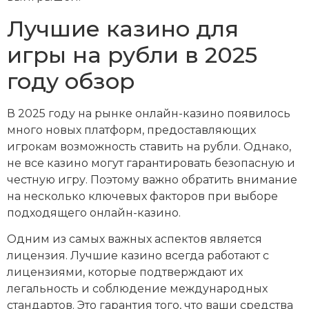
Лучшие казино для
игры на рубли в 2025
году обзор
В 2025 году на рынке онлайн-казино появилось
много новых платформ, предоставляющих
игрокам возможность ставить на рубли. Однако,
не все казино могут гарантировать безопасную и
честную игру. Поэтому важно обратить внимание
на несколько ключевых факторов при выборе
подходящего онлайн-казино.
Одним из самых важных аспектов является
лицензия. Лучшие казино всегда работают с
лицензиями, которые подтверждают их
легальность и соблюдение международных
стандартов. Это гарантия того, что ваши средства