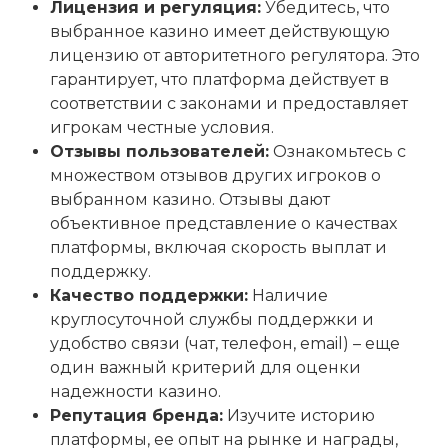
Лицензия и регуляция:
Убедитесь, что
выбранное казино имеет действующую
лицензию от авторитетного регулятора. Это
гарантирует, что платформа действует в
соответствии с законами и предоставляет
игрокам честные условия.
Отзывы пользователей:
Ознакомьтесь с
множеством отзывов других игроков о
выбранном казино. Отзывы дают
объективное представление о качествах
платформы, включая скорость выплат и
поддержку.
Качество поддержки:
Наличие
круглосуточной службы поддержки и
удобство связи (чат, телефон, email) – еще
один важный критерий для оценки
надежности казино.
Репутация бренда:
Изучите историю
платформы, ее опыт на рынке и награды,