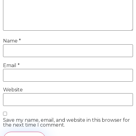
Name
*
Email
*
Website
Save my name, email, and website in this browser for
the next time I comment.