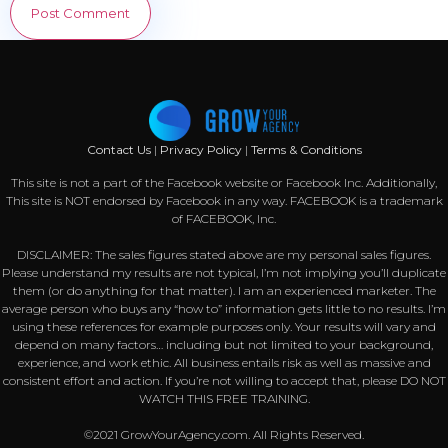
Contact Us
|
Privacy Policy
|
Terms & Conditions
This site is not a part of the Facebook website or Facebook Inc. Additionally,
This site is NOT endorsed by Facebook in any way. FACEBOOK is a trademark
of FACEBOOK, Inc.
DISCLAIMER: The sales figures stated above are my personal sales figures.
Please understand my results are not typical, I’m not implying you’ll duplicate
them (or do anything for that matter). I am an experienced marketer. The
average person who buys any “how to” information gets little to no results. I’m
using these references for example purposes only. Your results will vary and
depend on many factors… including but not limited to your background,
experience, and work ethic. All business entails risk as well as massive and
consistent effort and action. If you’re not willing to accept that, please DO NOT
WATCH THIS FREE TRAINING.
©2021 GrowYourAgency.com. All Rights Reserved.