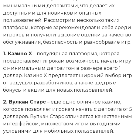
минимальными депозитами, что делает их
доступными для новичков и опытных
пользователей. Рассмотрим несколько таких
платформ, которые зарекомендовали себя среди
игроков и получили высокие оценки за качество
обслуживания, безопасность и разнообразие игр.
1. Казино X
– популярная платформа, которая
предоставляет игрокам возможность начать игру
с минимальным депозитом в размере всего 1
доллар. Казино X предлагает широкий выбор игр
от ведущих разработчиков, а также щедрые
бонусы и акции для новых пользователей.
2. Вулкан Старс
– еще одно отличное казино,
которое позволяет игрокам начать с депозита от 5
долларов. Вулкан Старс отличается качественным
интерфейсом, множеством игр и выгодными
условиями для мобильных пользователей.