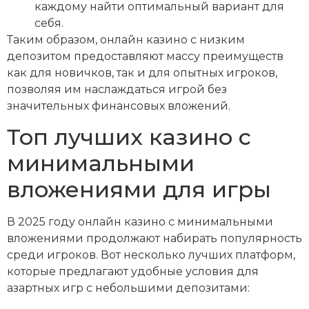
каждому найти оптимальный вариант для
себя.
Таким образом, онлайн казино с низким
депозитом предоставляют массу преимуществ
как для новичков, так и для опытных игроков,
позволяя им наслаждаться игрой без
значительных финансовых вложений.
Топ лучших казино с
минимальными
вложениями для игры
В 2025 году онлайн казино с минимальными
вложениями продолжают набирать популярность
среди игроков. Вот несколько лучших платформ,
которые предлагают удобные условия для
азартных игр с небольшими депозитами: