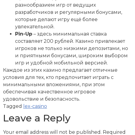
разнообразием игр от ведущих
разработчиков и регулярными бонусами,
которые делают игру ещё более
увлекательной.
Pin-Up
– здесь минимальная ставка
составляет 200 рублей. Казино привлекает
игроков не только низкими депозитами, но
и приятными бонусами, широким выбором
игр и удобной мобильной версией.
Каждое из этих казино предлагает отличные
условия для тех, кто предпочитает играть с
минимальными вложениями, при этом
обеспечивая качественное игровое
удовольствие и безопасность.
Tagged
lex-casino
Leave a Reply
Your email address will not be published.
Required