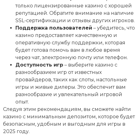
только лицензированные казино с хорошей
репутацией. Обратите внимание на наличие
SSL-сертификации и отзывы других игроков.
Поддержка пользователей
– убедитесь, что
казино предоставляет качественную и
оперативную службу поддержки, которая
будет готова помочь вам в любое время
через чат, электронную почту или телефон.
Доступность игр
– выберите казино с
разнообразием игр от известных
провайдеров, таких как слоты, настольные
игры и живые дилеры. Это обеспечит вам
разнообразие и увлекательный игровой
опыт.
Следуя этим рекомендациям, вы сможете найти
казино с минимальным депозитом, которое будет
безопасным, удобным и выгодным для игры в
2025 году.