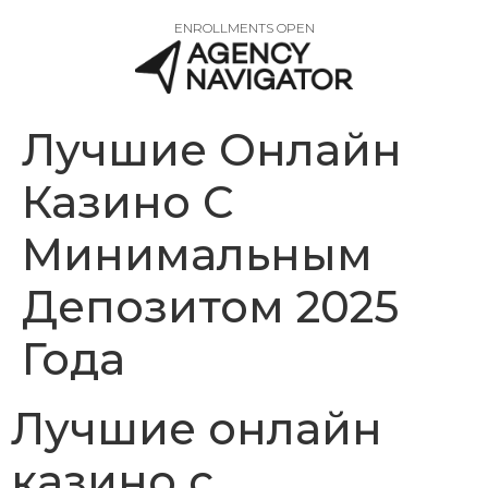
ENROLLMENTS OPEN
Лучшие Онлайн
Казино С
Минимальным
Депозитом 2025
Года
Лучшие онлайн
казино с