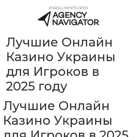
ENROLLMENTS OPEN
Лучшие Онлайн
Казино Украины
для Игроков в
2025 году
Лучшие Онлайн
Казино Украины
для Игроков в 2025