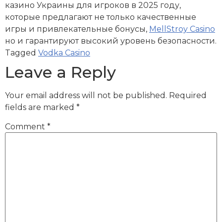
казино Украины для игроков в 2025 году,
которые предлагают не только качественные
игры и привлекательные бонусы,
MellStroy Casino
но и гарантируют высокий уровень безопасности.
Tagged
Vodka Casino
Leave a Reply
Your email address will not be published.
Required
fields are marked
*
Comment
*