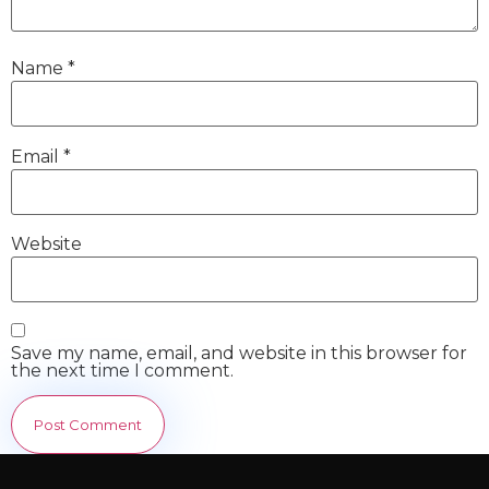
Name
*
Email
*
Website
Save my name, email, and website in this browser for
the next time I comment.