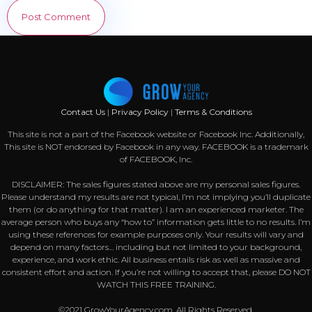
Contact Us
|
Privacy Policy
|
Terms & Conditions
This site is not a part of the Facebook website or Facebook Inc. Additionally,
This site is NOT endorsed by Facebook in any way. FACEBOOK is a trademark
of FACEBOOK, Inc.
DISCLAIMER: The sales figures stated above are my personal sales figures.
Please understand my results are not typical, I’m not implying you’ll duplicate
them (or do anything for that matter). I am an experienced marketer. The
average person who buys any “how to” information gets little to no results. I’m
using these references for example purposes only. Your results will vary and
depend on many factors… including but not limited to your background,
experience, and work ethic. All business entails risk as well as massive and
consistent effort and action. If you’re not willing to accept that, please DO NOT
WATCH THIS FREE TRAINING.
©2021 GrowYourAgency.com. All Rights Reserved.