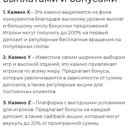
1. Казино X
– Это казино выделяется на фоне
конкурентов благодаря высокому уровню выплат
и большому числу бонусных предложений.
Игроки могут получить до 200% на первый
депозит и регулярные бесплатные вращения на
популярных слотах.
2. Казино Y
– Известное своим широким выбором
игр и высокой отдачей, это казино привлекает
игроков по всему миру. Предлагает бонусы,
которые увеличиваются в зависимости от суммы
депозита, а также регулярные акции для
постоянных клиентов.
3. Казино Z
– Платформа с выгодными условиями
для игроков. Предлагает бонусы на каждый
депозит, а также cashback-акции, которые могут
вернуть до 20% от проигранной суммы.