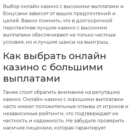
Выбор онлайн казино с высокими выплатами и
бонусами зависит от ваших предпочтений и
целей. Важно помнить, что в долгосрочной
перспективе лучшие казино с высокими
выплатами обеспечивают не только честные
условия, но и лучшие шансы на выигрыш.
Как выбрать онлайн
казино с большими
выплатами
Также стоит обратить внимание на репутацию
казино. Онлайн-казино с хорошими выплатами
часто имеют положительные отзывы от игроков и
независимые рейтинги, что подтверждает их
честность и надежность. Не забудьте проверить
наличие лицензии, которая гарантирует