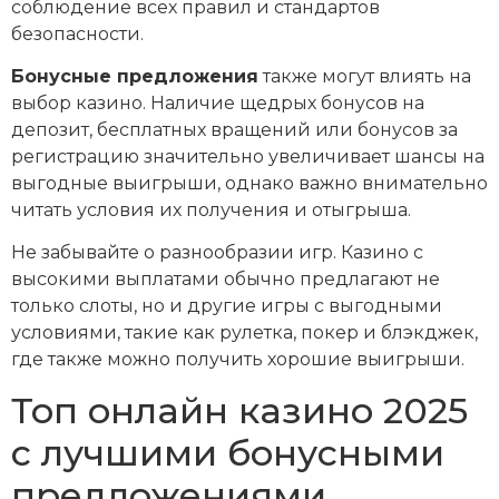
соблюдение всех правил и стандартов
безопасности.
Бонусные предложения
также могут влиять на
выбор казино. Наличие щедрых бонусов на
депозит, бесплатных вращений или бонусов за
регистрацию значительно увеличивает шансы на
выгодные выигрыши, однако важно внимательно
читать условия их получения и отыгрыша.
Не забывайте о разнообразии игр. Казино с
высокими выплатами обычно предлагают не
только слоты, но и другие игры с выгодными
условиями, такие как рулетка, покер и блэкджек,
где также можно получить хорошие выигрыши.
Топ онлайн казино 2025
с лучшими бонусными
предложениями