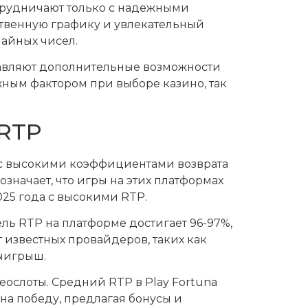
отрудничают только с надежными
ественную графику и увлекательный
чайных чисел.
тавляют дополнительные возможности
ным фактором при выборе казино, так
 RTP
о с высокими коэффициентами возврата
означает, что игры на этих платформах
25 года с высокими RTP.
ль RTP на платформе достигает 96-97%,
 известных провайдеров, таких как
выигрыш.
еослоты. Средний RTP в Play Fortuna
 на победу, предлагая бонусы и