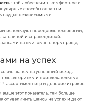
сти.
Чтобы обеспечить комфортное и
пулярные способы оплаты и
дят аудит независимыми
мы используют передовые технологии,
лекательной и справедливой.
и шансами на выигрыш теперь проще,
ами на успех
высокие шансы на успешный исход.
естные алгоритмы и привлекательные
TP, ассортимент игр и доверие игроков.
м выше этот показатель, тем больше
ляют увеличить шансы на успех и дают