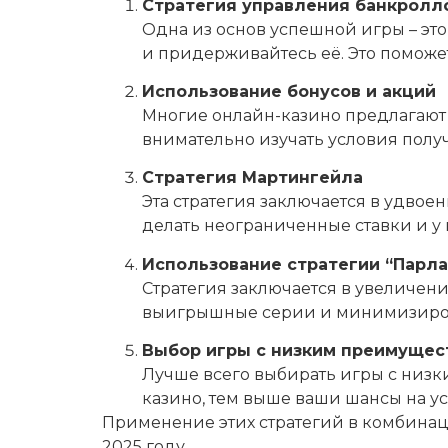
Стратегия управления банкролл
Одна из основ успешной игры – эт
и придерживайтесь её. Это поможе
Использование бонусов и акций
Многие онлайн-казино предлагают 
внимательно изучать условия полу
Стратегия Мартингейла
Эта стратегия заключается в удвое
делать неограниченные ставки и у
Использование стратегии “Парлай
Стратегия заключается в увеличен
выигрышные серии и минимизирова
Выбор игры с низким преимущес
Лучше всего выбирать игры с низк
казино, тем выше ваши шансы на ус
Применение этих стратегий в комбинац
2025 году.