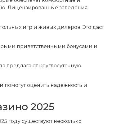
торые обеспечат комфортные и
зино. Лицензированные заведения
тольных игр и живых дилеров. Это даст
едрыми приветственными бонусами и
да предлагают круглосуточную
и помогут оценить надежность и
азино 2025
025 году существуют несколько