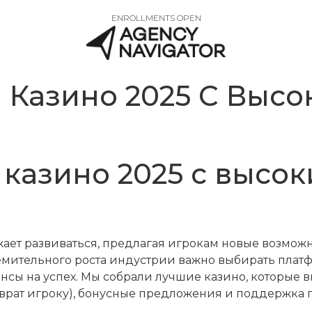
ENROLLMENTS OPEN
 Казино 2025 С Выс
казино 2025 с высо
жает развиваться, предлагая игрокам новые возмож
мительного роста индустрии важно выбирать платф
нсы на успех. Мы собрали лучшие казино, которые 
зврат игроку), бонусные предложения и поддержка 