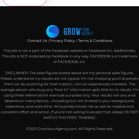
Contact Us
|
Privacy Policy
|
Terms & Conditions
This site is not a part of the Facebook website or Facebook Inc. Additionally,
This site is NOT endorsed by Facebook in any way. FACEBOOK is a trademark
of FACEBOOK, Inc.
DISCLAIMER: The sales figures stated above are my personal sales figures.
Please understand my results are not typical, I’m not implying you’ll duplicate
them (or do anything for that matter). I am an experienced marketer. The
average person who buys any “how to” information gets little to no results. I’m
using these references for example purposes only. Your results will vary and
depend on many factors… including but not limited to your background,
experience, and work ethic. All business entails risk as well as massive and
consistent effort and action. If you’re not willing to accept that, please DO NOT
WATCH THIS FREE TRAINING.
©2021 GrowYourAgency.com. All Rights Reserved.