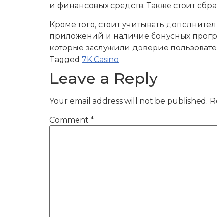
и финансовых средств. Также стоит обр
Кроме того, стоит учитывать дополните
приложений и наличие бонусных програ
которые заслужили доверие пользовате
Tagged
7K Casino
Leave a Reply
Your email address will not be published.
R
Comment
*