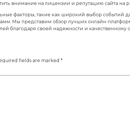
атить внимание на лицензии и репутацию сайта на р
льные факторы, такие как широкий выбор событий д
мм. Мы представим обзор лучших онлайн-платформ д
лей благодаря своей надежности и качественному 
equired fields are marked
*