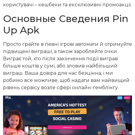
користувачі – кешбеки та ексклюзивні промоакції.
Основные Сведения Pin
Up Apk
Просто грайте в певні ігрові автомати й отримуйте
підвищені виграші, а також заробляйте очки.
Виграє той, хто після закінчення події виграв
більше коштів у сумі, або зловив найбільший
виграш. Ваша довіра для нас безцінна, і ми
робимо все можливе, щоб надати вам найвищий
рівень сервісу возле сфері онлайн-гемблінгу.