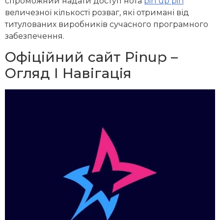
спроможний надати доступ нота
pin up pin
величезної кількості розваг, які отримані від
титулованих виробників сучасного програмного
забезпечення.
Офіційний сайт Pinup –
Огляд І Навігація