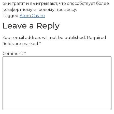
они тратят и выигрывают, что способствует более
комфортному игровому процессу.
Tagged
Atom Casino
Leave a Reply
Your email address will not be published.
Required
fields are marked
*
Comment
*