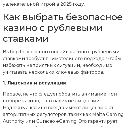
увлекательной игрой в 2025 году.
Как выбрать безопасное
казино с рублевыми
ставками
Выбор безопасного онлайн казино с рублевыми
ставками требует внимательного подхода. Чтобы
избежать неприятных ситуаций, необходимо
учитывать несколько ключевых факторов.
1. Лицензия и регуляция
Первое, на что следует обратить внимание при
выборе казино, – это наличие лицензии.
Надежные казино всегда имеют лицензию от
авторитетных регуляторов, таких как Malta Gaming
Authority или Curacao eGaming. Это гарантирует,