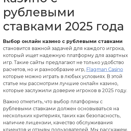
рублевыми
ставками 2025 года
Выбор онлайн казино с рублевыми ставками
становится важной задачей для каждого игрока,
который ищет надежную платформу для азартных
игр. Такие сайты предлагают не только удобство
расчетов, но и разнообразие игр,
Flagman Casino
которые можно играть в любых условиях. В этой
статье мы рассмотрим лучшие онлайн казино,
которые заслужили доверие игроков в 2025 году.
Важно отметить, что выбор платформы с
рублевыми ставками должен основываться на
нескольких критериях, таких как безопасность,
наличие лицензии, качество обслуживания
клиентов и отзывы пользователей. Мы расскажем,