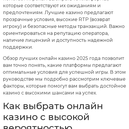
которые соответствуют их ожиданиям и
предпочтениям. Лучшие казино предлагают
прозрачные условия, высокие RTP (возврат
игроку) и безопасные методы транзакций. Важно
ориентироваться на репутацию оператора,
наличие лицензий и доступность надежной
поддержки.
Обзор лучших онлайн казино 2025 года позволит
вам точно понять, какие платформы предлагают
оптимальные условия для успешной игры. В этом
руководстве мы подробно рассмотрим ключевые
факторы, которые помогут вам выбрать достойное
казино с высокими шансами на успех.
Как выбрать онлайн
казино с высокой
вероятностью