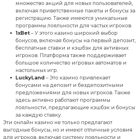
множество акций для новых пользователей,
включая приветственные пакеты и бонусы за
регистрацию. Также имеются уникальные
программы лояльности для частых игроков.
1xBet
– У этого казино широкий выбор
бонусов, включая бонусы на первый депозит,
бесплатные ставки и кэшбэк для активных
игроков. Платформа также поддерживает
большое количество игровых автоматов и
настольных игр.
LuckyLand
– Это казино привлекает
бонусами на депозит и бездепозитными
предложениями для новых игроков. Также
здесь активно работают программы
лояльности, предлагающие кэшбэк и бонусы
за каждую ставку.
Эти онлайн казино не только предлагают
выгодные бонусы, но и имеют отличные условия
для игроков, включая систему лояльности и