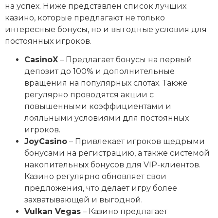
на успех. Ниже представлен список лучших
казино, которые предлагают не только
интересные бонусы, но и выгодные условия для
постоянных игроков.
CasinoX
– Предлагает бонусы на первый
депозит до 100% и дополнительные
вращения на популярных слотах. Также
регулярно проводятся акции с
повышенными коэффициентами и
лояльными условиями для постоянных
игроков.
JoyCasino
– Привлекает игроков щедрыми
бонусами на регистрацию, а также системой
накопительных бонусов для VIP-клиентов.
Казино регулярно обновляет свои
предложения, что делает игру более
захватывающей и выгодной.
Vulkan Vegas
– Казино предлагает