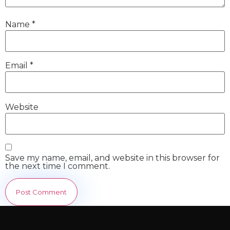
Name
*
Email
*
Website
Save my name, email, and website in this browser for
the next time I comment.