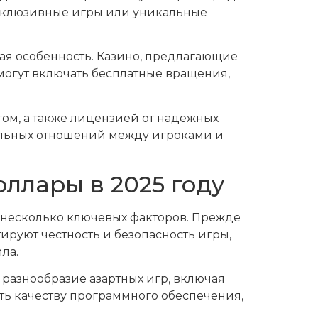
эксклюзивные игры или уникальные
ая особенность. Казино, предлагающие
могут включать бесплатные вращения,
ом, а также лицензией от надежных
тельных отношений между игроками и
оллары в 2025 году
а несколько ключевых факторов. Прежде
руют честность и безопасность игры,
ла.
 разнообразие азартных игр, включая
ить качеству программного обеспечения,