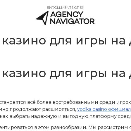
ENROLLMENTS OPEN
казино для игры на 
казино для игры на 
тановятся всё более востребованными среди игроко
зино продолжают расширяться,
vodka casino официа
о как выбрать надежную и выгодную платформу ср
ентироваться в этом разнообразии. Мы рассмотрим 