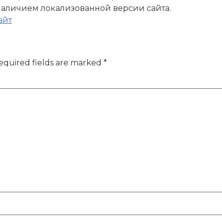
аличием локализованной версии сайта.
айт
equired fields are marked
*