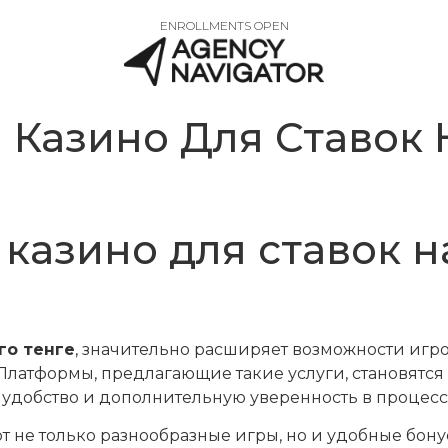
ENROLLMENTS OPEN
Казино Для Ставок Н
азино для ставок на
го тенге
, значительно расширяет возможности игрок
Платформы, предлагающие такие услуги, становятся
т удобство и дополнительную уверенность в процесс
 не только разнообразные игры, но и удобные бону