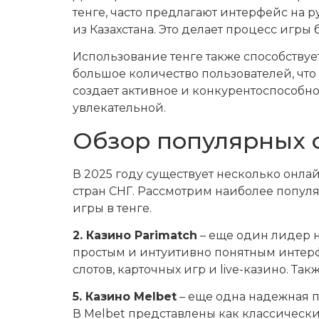
тенге, часто предлагают интерфейс на 
из Казахстана. Это делает процесс игры
Использование тенге также способствуе
большое количество пользователей, что 
создает активное и конкурентоспособно
увлекательной.
Обзор популярных о
В 2025 году существует несколько онлай
стран СНГ. Рассмотрим наиболее попул
игры в тенге.
2. Казино Parimatch
– еще один лидер н
простым и интуитивно понятным интерф
слотов, карточных игр и live-казино. Т
5. Казино Melbet
– еще одна надежная п
В Melbet представлены как классически