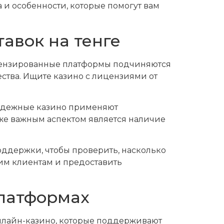
а и особенности, которые помогут вам
тавок на тенге
ицензированные платформы подчиняются
ства. Ищите казино с лицензиями от
Надежные казино применяют
кже важным аспектом является наличие
поддержки, чтобы проверить, насколько
оим клиентам и предоставить
платформах
нлайн-казино, которые поддерживают