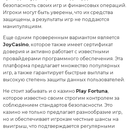
безопасность своих игр и финансовых операций.
Игроки могут быть уверены, что их средства
защищены, а результаты игр не поддаются
манипуляциям.
Еще одним проверенным вариантом является
JoyCasino
, которое также имеет сертификат
доверия и активно работает с известными
провайдерами программного обеспечения. Эта
платформа предлагает множество популярных
игр, а также гарантирует быстрые выплаты и
высокую степень защиты данных пользователей.
Не стоит забывать и о казино
Play Fortuna
,
которое известно своим строгим контролем за
соблюдением стандартов безопасности. Это
казино не только предлагает разнообразие игр,
но и обеспечивает игрокам честные шансы на
выигрыш, что подтверждается регулярными