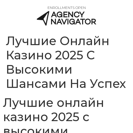
ENROLLMENTS OPEN
Лучшие Онлайн
Казино 2025 С
Высокими
Шансами На Успех
Лучшие онлайн
казино 2025 с
высокими