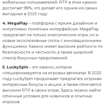
мобильных пользователей. RTP в этом казино
достигает 98%, что делает его одним из самых
выгодных в 2025 году.
4. MegaPlay
– платформа с ярким дизайном и
интуитивно понятным интерфейсом. MegaPlay
предлагает не только классические игры, но и
новые эксклюзивные слоты с инновационными
функциями. Казино имеет высокие рейтинги по
безопасности и честности, а также широкий
спектр бонусных предложений.
5. LuckySpin
– это казино, которое
специализируется на игровых автоматах. В 2025
году LuckySpin продолжает предлагать игрокам
интересные бонусы и акции, а также отличается
высоким RTP в своих играх. Здесь можно найти
отличные условия для новичков и опытных
игроков.