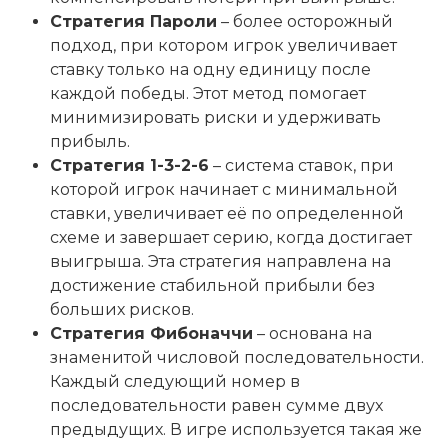
Стратегия Пароли
– более осторожный
подход, при котором игрок увеличивает
ставку только на одну единицу после
каждой победы. Этот метод помогает
минимизировать риски и удерживать
прибыль.
Стратегия 1-3-2-6
– система ставок, при
которой игрок начинает с минимальной
ставки, увеличивает её по определенной
схеме и завершает серию, когда достигает
выигрыша. Эта стратегия направлена на
достижение стабильной прибыли без
больших рисков.
Стратегия Фибоначчи
– основана на
знаменитой числовой последовательности.
Каждый следующий номер в
последовательности равен сумме двух
предыдущих. В игре используется такая же