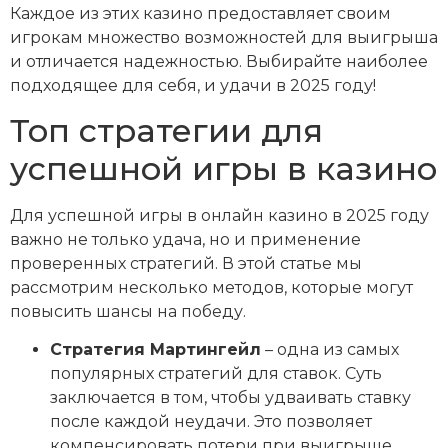
Каждое из этих казино предоставляет своим
игрокам множество возможностей для выигрыша
и отличается надежностью. Выбирайте наиболее
подходящее для себя, и удачи в 2025 году!
Топ стратегии для
успешной игры в казино
Для успешной игры в онлайн казино в 2025 году
важно не только удача, но и применение
проверенных стратегий. В этой статье мы
рассмотрим несколько методов, которые могут
повысить шансы на победу.
Стратегия Мартингейл
– одна из самых
популярных стратегий для ставок. Суть
заключается в том, чтобы удваивать ставку
после каждой неудачи. Это позволяет
компенсировать потери при выигрыше.