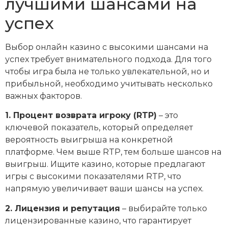
лучшими шансами на
успех
Выбор онлайн казино с высокими шансами на
успех требует внимательного подхода. Для того
чтобы игра была не только увлекательной, но и
прибыльной, необходимо учитывать несколько
важных факторов.
1. Процент возврата игроку (RTP)
– это
ключевой показатель, который определяет
вероятность выигрыша на конкретной
платформе. Чем выше RTP, тем больше шансов на
выигрыш. Ищите казино, которые предлагают
игры с высокими показателями RTP, что
напрямую увеличивает ваши шансы на успех.
2. Лицензия и репутация
– выбирайте только
лицензированные казино, что гарантирует