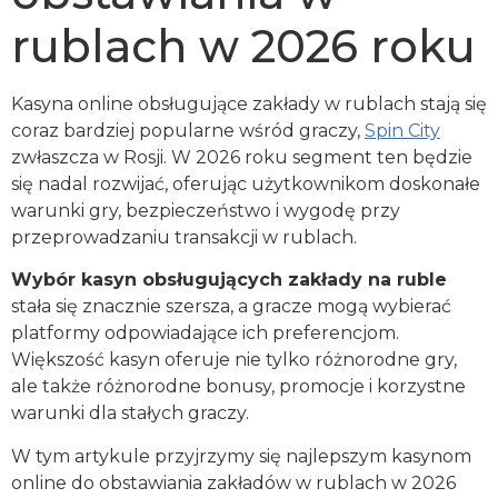
rublach w 2026 roku
Kasyna online obsługujące zakłady w rublach stają się
coraz bardziej popularne wśród graczy,
Spin City
zwłaszcza w Rosji. W 2026 roku segment ten będzie
się nadal rozwijać, oferując użytkownikom doskonałe
warunki gry, bezpieczeństwo i wygodę przy
przeprowadzaniu transakcji w rublach.
Wybór kasyn obsługujących zakłady na ruble
stała się znacznie szersza, a gracze mogą wybierać
platformy odpowiadające ich preferencjom.
Większość kasyn oferuje nie tylko różnorodne gry,
ale także różnorodne bonusy, promocje i korzystne
warunki dla stałych graczy.
W tym artykule przyjrzymy się najlepszym kasynom
online do obstawiania zakładów w rublach w 2026