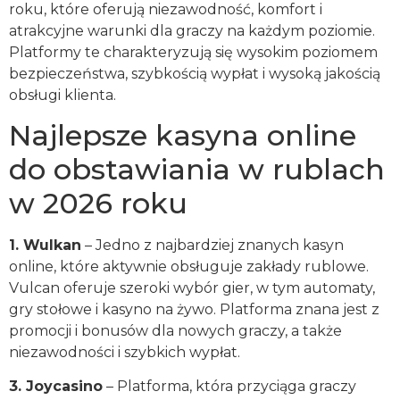
roku, które oferują niezawodność, komfort i
atrakcyjne warunki dla graczy na każdym poziomie.
Platformy te charakteryzują się wysokim poziomem
bezpieczeństwa, szybkością wypłat i wysoką jakością
obsługi klienta.
Najlepsze kasyna online
do obstawiania w rublach
w 2026 roku
1. Wulkan
– Jedno z najbardziej znanych kasyn
online, które aktywnie obsługuje zakłady rublowe.
Vulcan oferuje szeroki wybór gier, w tym automaty,
gry stołowe i kasyno na żywo. Platforma znana jest z
promocji i bonusów dla nowych graczy, a także
niezawodności i szybkich wypłat.
3. Joycasino
– Platforma, która przyciąga graczy