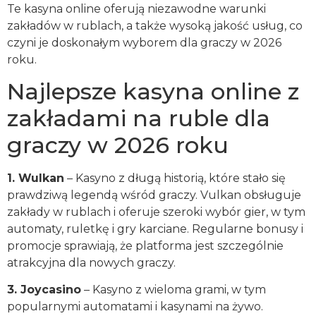
Te kasyna online oferują niezawodne warunki
zakładów w rublach, a także wysoką jakość usług, co
czyni je doskonałym wyborem dla graczy w 2026
roku.
Najlepsze kasyna online z
zakładami na ruble dla
graczy w 2026 roku
1. Wulkan
– Kasyno z długą historią, które stało się
prawdziwą legendą wśród graczy. Vulkan obsługuje
zakłady w rublach i oferuje szeroki wybór gier, w tym
automaty, ruletkę i gry karciane. Regularne bonusy i
promocje sprawiają, że platforma jest szczególnie
atrakcyjna dla nowych graczy.
3. Joycasino
– Kasyno z wieloma grami, w tym
popularnymi automatami i kasynami na żywo.