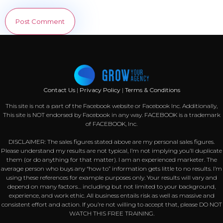
Contact Us
|
Privacy Policy
|
Terms & Conditions
This site is not a part of the Facebook website or Facebook Inc. Additionally,
This site is NOT endorsed by Facebook in any way. FACEBOOK is a trademark
of FACEBOOK, Inc.
DISCLAIMER: The sales figures stated above are my personal sales figures.
Please understand my results are not typical, I’m not implying you’ll duplicate
them (or do anything for that matter). I am an experienced marketer. The
average person who buys any “how to” information gets little to no results. I’m
using these references for example purposes only. Your results will vary and
depend on many factors… including but not limited to your background,
experience, and work ethic. All business entails risk as well as massive and
consistent effort and action. If you’re not willing to accept that, please DO NOT
WATCH THIS FREE TRAINING.