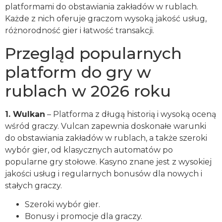
platformami do obstawiania zakładów w rublach.
Każde z nich oferuje graczom wysoką jakość usług,
różnorodność gier i łatwość transakcji.
Przegląd popularnych
platform do gry w
rublach w 2026 roku
1. Wulkan
– Platforma z długą historią i wysoką oceną
wśród graczy. Vulcan zapewnia doskonałe warunki
do obstawiania zakładów w rublach, a także szeroki
wybór gier, od klasycznych automatów po
popularne gry stołowe. Kasyno znane jest z wysokiej
jakości usług i regularnych bonusów dla nowych i
stałych graczy.
Szeroki wybór gier.
Bonusy i promocje dla graczy.