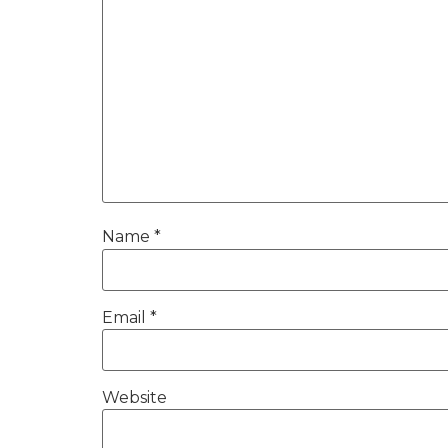
Name
*
Email
*
Website