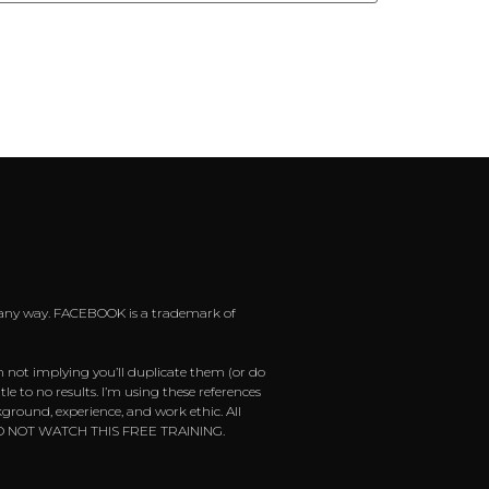
 in any way. FACEBOOK is a trademark of
m not implying you’ll duplicate them (or do
e to no results. I’m using these references
ground, experience, and work ethic. All
ease DO NOT WATCH THIS FREE TRAINING.