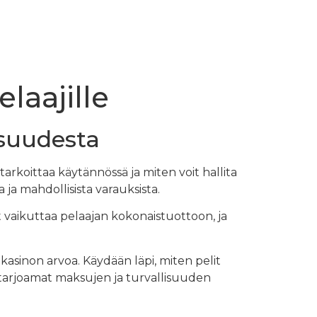
laajille
isuudesta
rkoittaa käytännössä ja miten voit hallita
 ja mahdollisista varauksista.
 vaikuttaa pelaajan kokonaistuottoon, ja
kasinon arvoa. Käydään läpi, miten pelit
n tarjoamat maksujen ja turvallisuuden