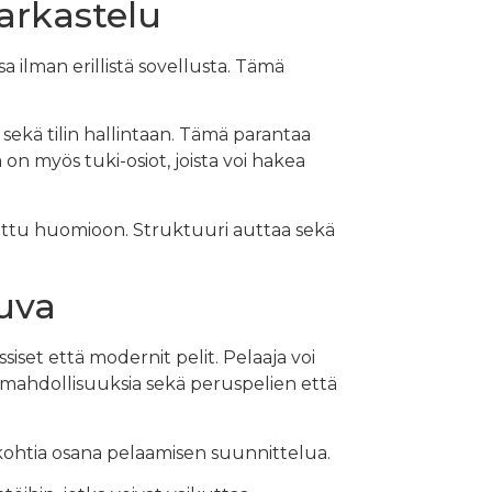
arkastelu
a ilman erillistä sovellusta. Tämä
 sekä tilin hallintaan. Tämä parantaa
n myös tuki-osiot, joista voi hakea
otettu huomioon. Struktuuri auttaa sekä
kuva
siset että modernit pelit. Pelaaja voi
aa mahdollisuuksia sekä peruspelien että
iskohtia osana pelaamisen suunnittelua.