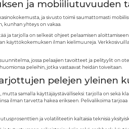
en ja mobiiliutuvuuden t
kasinokokemusta, ja sivusto toimii saumattomasti mobiiliss
in, kunhan yhteys on vakaa.
ää ja tarjolla on selkeät ohjeet pelaamisen aloittamiseen
an käyttökokemuksen ilman kielimuureja. Verkkosivuilla o
unnitelma, jossa pelaajien tavoitteet ja pelityylit on 
huomionsa peleihin, jotka vastaavat heidän toiveitaan.
tarjottujen pelejen yleinen 
utta samalla käyttäjäystävälliseksi: tarjolla on sekä klas
kkinsa ilman tarvetta hakea erikseen. Pelivalikoima tarjo
usprosenttien ja volatiliteetin kaltaisia teknisiä yksity