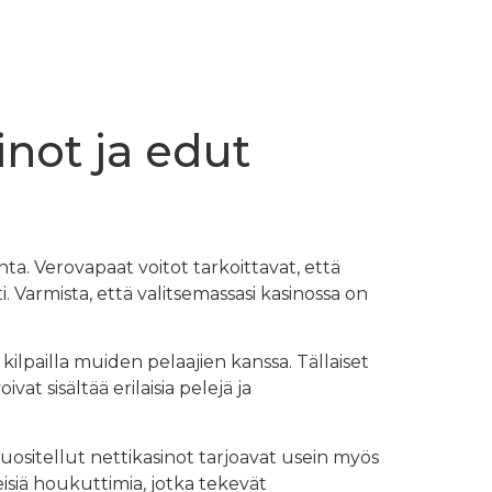
not ja edut
ta. Verovapaat voitot tarkoittavat, että
i. Varmista, että valitsemassasi kasinossa on
ilpailla muiden pelaajien kanssa. Tällaiset
t sisältää erilaisia pelejä ja
 Suositellut nettikasinot tarjoavat usein myös
isiä houkuttimia, jotka tekevät