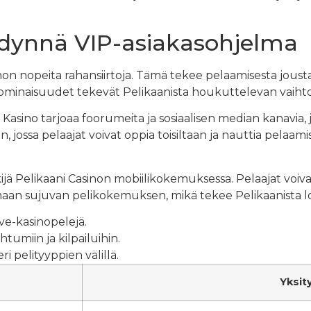
ödynnä VIP-asiakasohjelma
inon nopeita rahansiirtoja. Tämä tekee pelaamisesta jousta
set ominaisuudet tekevät Pelikaanista houkuttelevan vaih
. Kasino tarjoaa foorumeita ja sosiaalisen median kanavia,
, jossa pelaajat voivat oppia toisiltaan ja nauttia pelaam
jä Pelikaani Casinon mobiilikokemuksessa. Pelaajat voivat
maan sujuvan pelikokemuksen, mikä tekee Pelikaanista lo
ive-kasinopelejä.
htumiin ja kilpailuihin.
i pelityyppien välillä.
Yksit