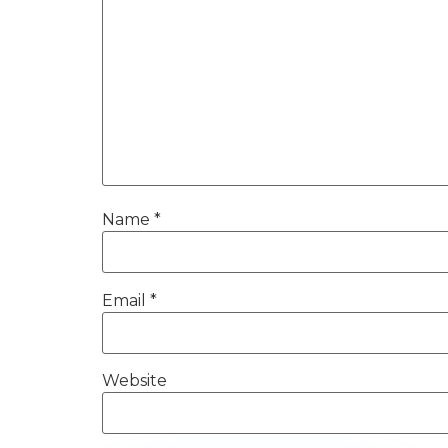
Name
*
Email
*
Website