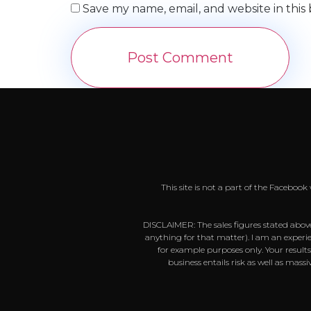
Save my name, email, and website in this
This site is not a part of the Faceboo
DISCLAIMER: The sales figures stated above
anything for that matter). I am an experie
for example purposes only. Your result
business entails risk as well as mas