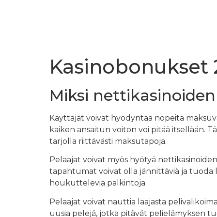
Kasinobonukset 2
Miksi nettikasinoiden
Käyttäjät voivat hyödyntää nopeita maksuvai
kaiken ansaitun voiton voi pitää itsellään. Tä
tarjolla riittävästi maksutapoja.
Pelaajat voivat myös hyötyä nettikasinoiden
tapahtumat voivat olla jännittäviä ja tuoda 
houkuttelevia palkintoja.
Pelaajat voivat nauttia laajasta pelivalikoim
uusia pelejä, jotka pitävät pelielämyksen t