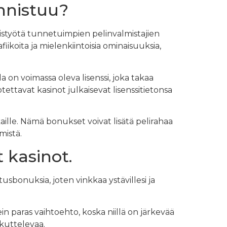
onnistuu?
eistyötä tunnetuimpien pelinvalmistajien
iikoita ja mielenkiintoisia ominaisuuksia,
a on voimassa oleva lisenssi, joka takaa
tettavat kasinot julkaisevat lisenssitietonsa
kaille. Nämä bonukset voivat lisätä pelirahaa
mistä.
 kasinot.
usbonuksia, joten vinkkaa ystävillesi ja
ein paras vaihtoehto, koska niillä on järkevää
ukuttelevaa.