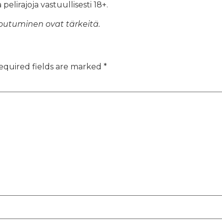
elirajoja vastuullisesti 18+.
toutuminen ovat tärkeitä.
equired fields are marked
*