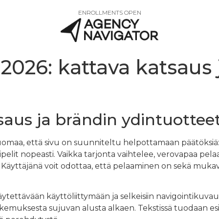
ENROLLMENTS OPEN
 2026: kattava katsaus
tsaus ja brändin ydintuottee
 huomaa, että sivu on suunniteltu helpottamaan päätöksiä: 
elit nopeasti. Vaikka tarjonta vaihtelee, verovapaa pela
. Käyttäjänä voit odottaa, että pelaaminen on sekä mukava
käytettävään käyttöliittymään ja selkeisiin navigointikuvauk
kemuksesta sujuvan alusta alkaen. Tekstissä tuodaan esi