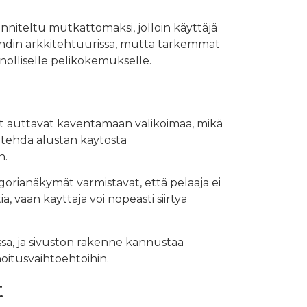
unniteltu mutkattomaksi, jolloin käyttäjä
ändin arkkitehtuurissa, mutta tarkemmat
nolliselle pelikokemukselle.
t auttavat kaventamaan valikoimaa, mikä
i tehdä alustan käytöstä
n.
gorianäkymät varmistavat, että pelaaja ei
, vaan käyttäjä voi nopeasti siirtyä
ssa, ja sivuston rakenne kannustaa
oitusvaihtoehtoihin.
t