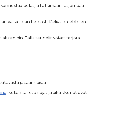
ivat kannustaa pelaajia tutkimaan laajempaa
laajan valikoiman helposti. Pelivaihtoehtojen
lustoihin. Tällaiset pelit voivat tarjota
utavasta ja säännöistä.
sino
, kuten talletusrajat ja aikaikkunat ovat
a.