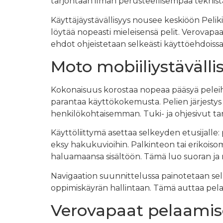
tarjontaan ilman perusteellisempaa teknist
Käyttäjäystävällisyys nousee keskiöön Pelik
löytää nopeasti mieleisensä pelit. Verova
ehdot ohjeistetaan selkeästi käyttöehdoissa
Moto mobiiliystävällis
Kokonaisuus korostaa nopeaa pääsyä peleih
parantaa käyttökokemusta. Pelien järjestys 
henkilökohtaisemman. Tuki- ja ohjesivut tarj
Käyttöliittymä asettaa selkeyden etusijalle
eksy hakukuvioihin. Palkinteon tai erikoisom
haluamaansa sisältöön. Tämä luo suoran ja 
Navigaation suunnittelussa painotetaan sel
oppimiskäyrän hallintaan. Tämä auttaa pela
Verovapaat pelaamise