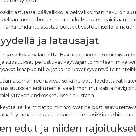
ä perehdytystä.
ioskiin astuessa: päävalikko ja pelivalikoiman haku on su
paa pelaaminen ja bonusten mahdollisuudet mainitaan br
. Tämä johdanto asettaa puitteet vastuulliselle ja nautin
yydellä ja latausajat
in ja selkeää palautetta. Haku- ja suodatusominaisuude
ja suositukset perustuvat käyttäjän toimintaan, mikä vo
oavat lisäapua niille, jotka haluavat syventyä toimintoihi
: päämaiseman reunaviivat sekä helposti löydettävät kate
inaisuuksien etsiminen ei vaadi monimutkaista navigointia
miellyttävän ensikosketuksen alustaan.
keyttä: tärkeimmät toiminnot ovat helposti saavutettavi
ajaa löytämään nopeamman reitin suosikkipeleihin ja rah
n edut ja niiden rajoitukse