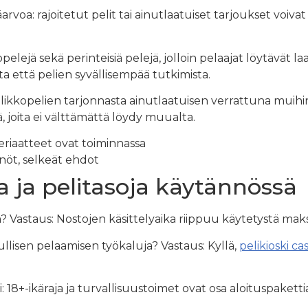
säarvoa: rajoitetut pelit tai ainutlaatuiset tarjoukset vo
opelejä sekä perinteisiä pelejä, jolloin pelaajat löytävät 
 että pelien syvällisempää tutkimista.
likkopelien tarjonnasta ainutlaatuisen verrattuna muihin a
ä, joita ei välttämättä löydy muualta.
periaatteet ovat toiminnassa
nnöt, selkeät ehdot
ja ja pelitasoja käytännössä
? Vastaus: Nostojen käsittelyaika riippuu käytetystä maks
llisen pelaamisen työkaluja? Vastaus: Kyllä,
pelikioski ca
18+-ikäraja ja turvallisuustoimet ovat osa aloituspaketti