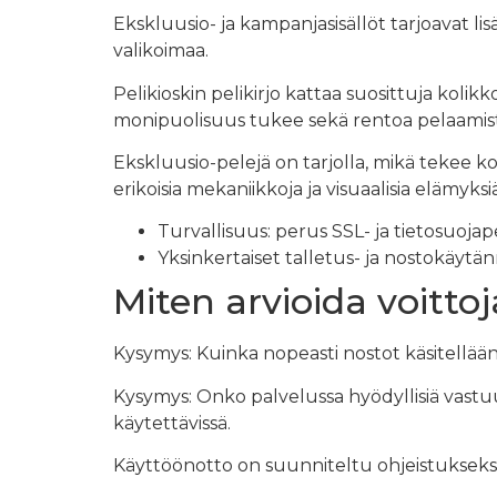
Ekskluusio- ja kampanjasisällöt tarjoavat li
valikoimaa.
Pelikioskin pelikirjo kattaa suosittuja kolikk
monipuolisuus tukee sekä rentoa pelaamista
Ekskluusio-pelejä on tarjolla, mikä tekee ko
erikoisia mekaniikkoja ja visuaalisia elämyksi
Turvallisuus: perus SSL- ja tietosuoja
Yksinkertaiset talletus- ja nostokäytä
Miten arvioida voitto
Kysymys: Kuinka nopeasti nostot käsitellään
Kysymys: Onko palvelussa hyödyllisiä vastuu
käytettävissä.
Käyttöönotto on suunniteltu ohjeistukseksi: 