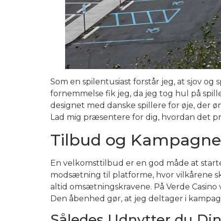
Som en spilentusiast forstår jeg, at sjov og
fornemmelse fik jeg, da jeg tog hul på spill
designet med danske spillere for øje, der øn
Lad mig præsentere for dig, hvordan det pr
Tilbud og Kampagne
En velkomsttilbud er en god måde at starte p
modsætning til platforme, hvor vilkårene skj
altid omsætningskravene. På Verde Casino vi
Den åbenhed gør, at jeg deltager i kampag
Således Udnytter du Di