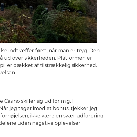
lse indtræffer først, når man er tryg. Den
å ud over sikkerheden. Platformen er
spil er dækket af tilstrækkelig sikkerhed.
velsen.
asino skiller sig ud for mig. I
 Når jeg tager imod et bonus, tjekker jeg
 fornøjelsen, ikke være en svær udfordring.
delene uden negative oplevelser.