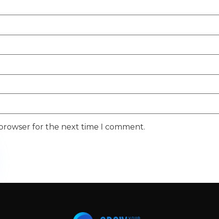
 browser for the next time I comment.