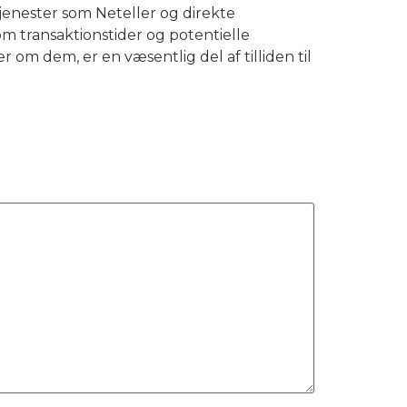
enester som Neteller og direkte
om transaktionstider og potentielle
r om dem, er en væsentlig del af tilliden til