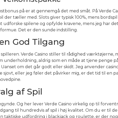
omstbonus på er at gennemgå det med småt. På Verde Cas
pil der tæller med. Slots giver typisk 100%, mens bordspil
l at udforske spilene og opfylde kravene, mens jeg har de
 formue. Det er den sunde indstilling.
l en God Tilgang
pilleren. Verde Casino stiller til rådighed værktøjerne,
 som underholdning, aldrig som en måde at tjene penge p
det. Uanset om det går godt eller skidt. Jeg anvender cas
 sjovt, eller jeg føler det påvirker mig, er det tid til e
 hovedpine.
lg af Spil
egynde. Og her lever Verde Casino virkelig op til forve
gang til hundredvis af spil i høj kvalitet. Om du er til de
en taktiske udfordring i blackjack og roulette, er der nog