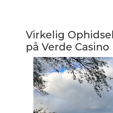
Virkelig Ophidse
på Verde Casino