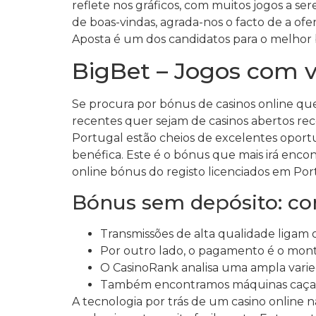
reflete nos gráficos, com muitos jogos a s
de boas-vindas, agrada-nos o facto de a ofe
Aposta é um dos candidatos para o melhor 
BigBet – Jogos com 
Se procura por bónus de casinos online que 
recentes quer sejam de casinos abertos re
Portugal estão cheios de excelentes oportu
benéfica. Este é o bónus que mais irá encon
online bónus do registo licenciados em Por
Bónus sem depósito: c
Transmissões de alta qualidade ligam o
Por outro lado, o pagamento é o mont
O CasinoRank analisa uma ampla varieda
Também encontramos máquinas caça-níq
A tecnologia por trás de um casino online 