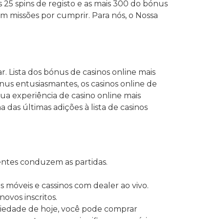
 25 spins de registo e as mais 300 do bónus
om missões por cumprir. Para nós, o Nossa
r. Lista dos bónus de casinos online mais
us entusiasmantes, os casinos online de
ua experiência de casino online mais
das últimas adições à lista de casinos
ientes conduzem as partidas.
s móveis e cassinos com dealer ao vivo.
vos inscritos.
ociedade de hoje, você pode comprar