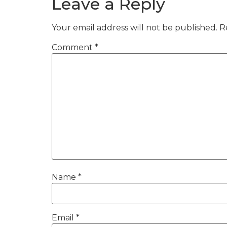
Leave a Reply
Your email address will not be published.
R
Comment
*
Name
*
Email
*